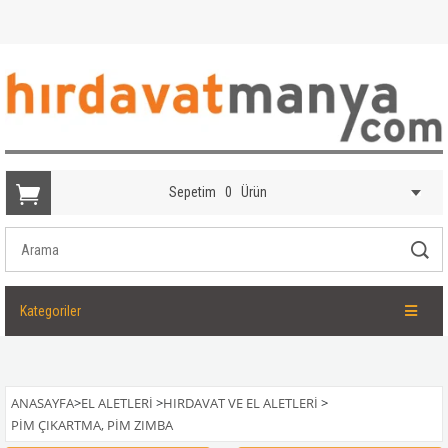
Sepetim
0
Ürün
Kategoriler
ANASAYFA
>
EL ALETLERI
>
HIRDAVAT VE EL ALETLERI
>
PIM ÇIKARTMA, PIM ZIMBA