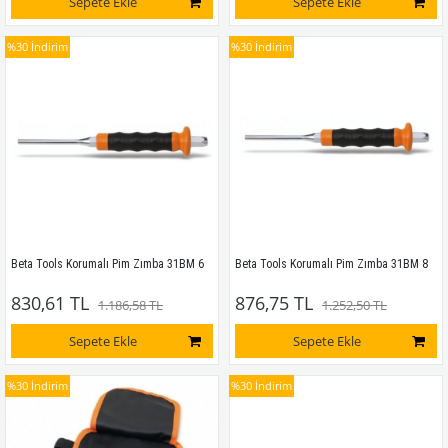
Sepete Ekle
Sepete Ekle
%30
İndirim
%30
İndirim
Beta Tools Korumalı Pim Zımba 31BM 6
Beta Tools Korumalı Pim Zımba 31BM 8
830,61 TL
876,75 TL
1.186,58 TL
1.252,50 TL
Sepete Ekle
Sepete Ekle
%30
İndirim
%30
İndirim