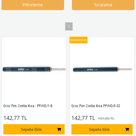
Filtreleme
Sıralama
1
%9
İndirim
Groz Pim Zımba Kısa - PP/HD/1-8
Groz Pim Zımba Kısa PP/HD/5-32
142,77 TL
142,77 TL
157,05 TL
Sepete Ekle
Sepete Ekle