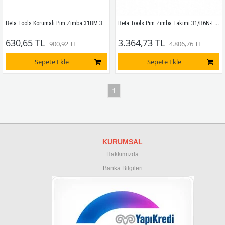
Beta Tools Pim Zımba Takımı 31/B6N-LSE
Beta Tools Korumalı Pim Zımba 31BM 3
630,65 TL
3.364,73 TL
900,92 TL
4.806,76 TL
Sepete Ekle
Sepete Ekle
1
KURUMSAL
Hakkımızda
Banka Bilgileri