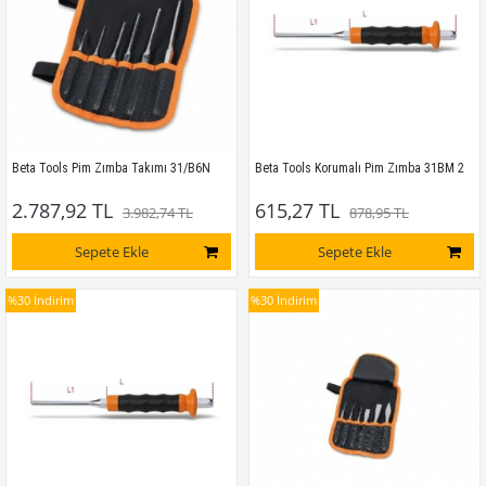
Beta Tools Pim Zımba Takımı 31/B6N
Beta Tools Korumalı Pim Zımba 31BM 2
2.787,92 TL
615,27 TL
3.982,74 TL
878,95 TL
Sepete Ekle
Sepete Ekle
%30
İndirim
%30
İndirim