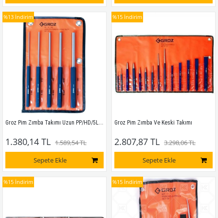
%13
İndirim
%15
İndirim
Groz Pim Zımba Takımı Uzun PP/HD/5L/ST
Groz Pim Zımba Ve Keski Takımı
1.380,14 TL
2.807,87 TL
1.589,54 TL
3.298,06 TL
Sepete Ekle
Sepete Ekle
%15
İndirim
%15
İndirim