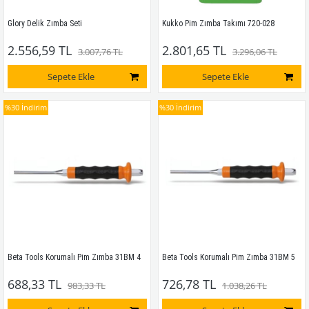
Glory Delik Zımba Seti
Kukko Pim Zımba Takımı 720-028
2.556,59 TL
2.801,65 TL
3.007,76 TL
3.296,06 TL
Sepete Ekle
Sepete Ekle
%30
İndirim
%30
İndirim
Beta Tools Korumalı Pim Zımba 31BM 4
Beta Tools Korumalı Pim Zımba 31BM 5
688,33 TL
726,78 TL
983,33 TL
1.038,26 TL