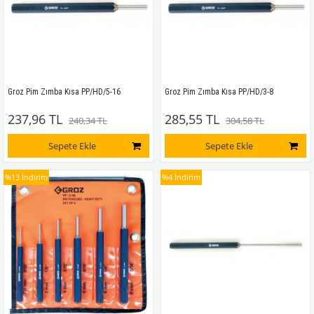
Groz Pim Zımba Kısa PP/HD/5-16
Groz Pim Zımba Kısa PP/HD/3-8
237,96 TL
285,55 TL
240,34 TL
304,58 TL
Sepete Ekle
Sepete Ekle
%13
İndirim
%4
İndirim