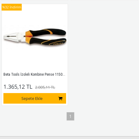
%32
İndirim
Beta Tools İzoleli Kombine Pense 1150BM 200
1.365,12 TL
2.005,11 TL
Sepete Ekle
1