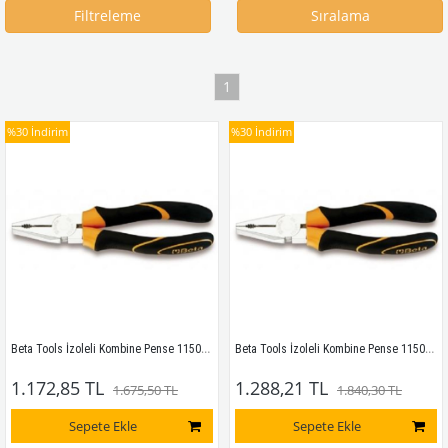
Filtreleme
Sıralama
1
%30
İndirim
%30
İndirim
Beta Tools İzoleli Kombine Pense 1150BM 160
Beta Tools İzoleli Kombine Pense 1150BM 180
1.172,85 TL
1.288,21 TL
1.675,50 TL
1.840,30 TL
Sepete Ekle
Sepete Ekle