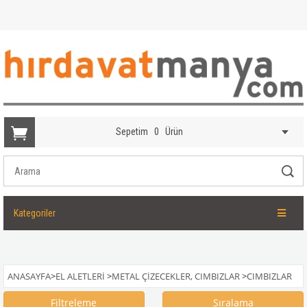
Sepetim
0
Ürün
Kategoriler
ANASAYFA
>
EL ALETLERI
>
METAL ÇIZECEKLER, CIMBIZLAR
>
CIMBIZLAR
Filtreleme
Sıralama