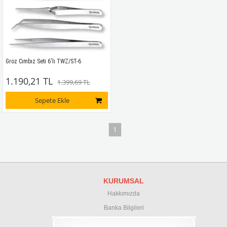
Groz Cımbız Seti 6'lı TWZ/ST-6
1.190,21 TL
1.399,69 TL
Sepete Ekle
1
KURUMSAL
Hakkımızda
Banka Bilgileri