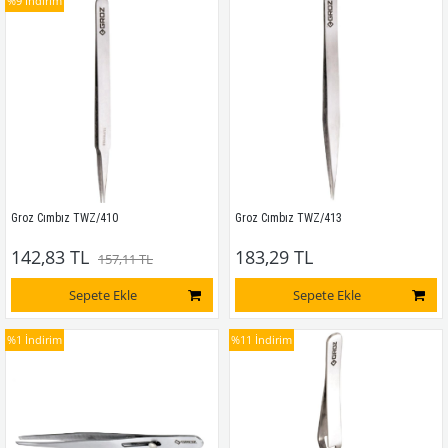
%9
İndirim
Groz Cımbız TWZ/410
Groz Cımbız TWZ/413
142,83 TL
183,29 TL
157,11 TL
Sepete Ekle
Sepete Ekle
%1
İndirim
%11
İndirim