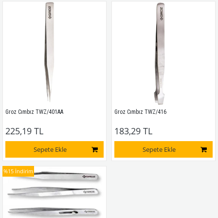
Groz Cımbız TWZ/401AA
Groz Cımbız TWZ/416
225,19 TL
183,29 TL
Sepete Ekle
Sepete Ekle
%15
İndirim