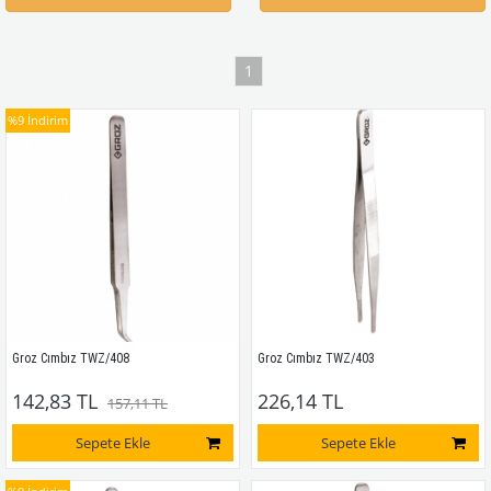
1
%9
İndirim
Groz Cımbız TWZ/408
Groz Cımbız TWZ/403
142,83 TL
226,14 TL
157,11 TL
Sepete Ekle
Sepete Ekle