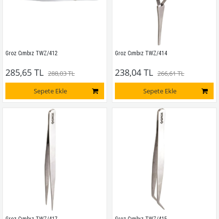
Groz Cımbız TWZ/412
Groz Cımbız TWZ/414
285,65 TL
238,04 TL
288,03 TL
266,61 TL
Sepete Ekle
Sepete Ekle