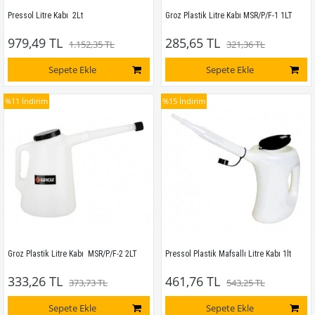
Pressol Litre Kabı  2Lt
Groz Plastik Litre Kabı MSR/P/F-1 1LT
979,49 TL
285,65 TL
1.152,35 TL
321,36 TL
Sepete Ekle
Sepete Ekle
%11
İndirim
%15
İndirim
Groz Plastik Litre Kabı  MSR/P/F-2 2LT
Pressol Plastik Mafsallı Litre Kabı 1lt
333,26 TL
461,76 TL
373,73 TL
543,25 TL
Sepete Ekle
Sepete Ekle