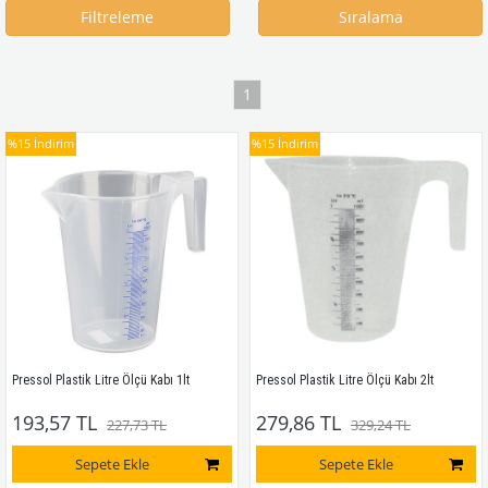
Filtreleme
Sıralama
1
%15
İndirim
%15
İndirim
Pressol Plastik Litre Ölçü Kabı 1lt
Pressol Plastik Litre Ölçü Kabı 2lt
193,57 TL
279,86 TL
227,73 TL
329,24 TL
Sepete Ekle
Sepete Ekle