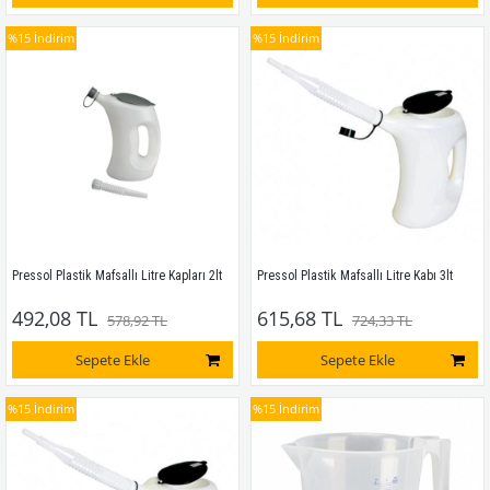
%15
İndirim
%15
İndirim
Pressol Plastik Mafsallı Litre Kapları 2lt
Pressol Plastik Mafsallı Litre Kabı 3lt
492,08 TL
615,68 TL
578,92 TL
724,33 TL
Sepete Ekle
Sepete Ekle
%15
İndirim
%15
İndirim