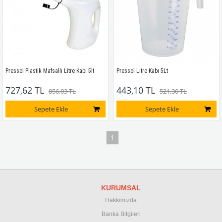
Pressol Plastik Mafsallı Litre Kabı 5lt
Pressol Litre Kabı 5Lt
727,62 TL
443,10 TL
856,03 TL
521,30 TL
Sepete Ekle
Sepete Ekle
1
KURUMSAL
Hakkımızda
Banka Bilgileri