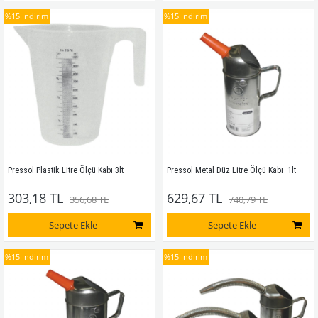
%15
İndirim
%15
İndirim
Pressol Plastik Litre Ölçü Kabı 3lt
Pressol Metal Düz Litre Ölçü Kabı  1lt
303,18 TL
629,67 TL
356,68 TL
740,79 TL
Sepete Ekle
Sepete Ekle
%15
İndirim
%15
İndirim