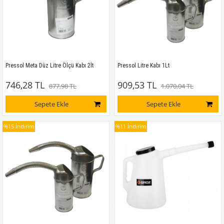
Pressol Meta Düz Litre Ölçü Kabı 2lt
Pressol Litre Kabı 1Lt
746,28 TL
909,53 TL
877,98 TL
1.070,04 TL
Sepete Ekle
Sepete Ekle
%15
İndirim
%11
İndirim