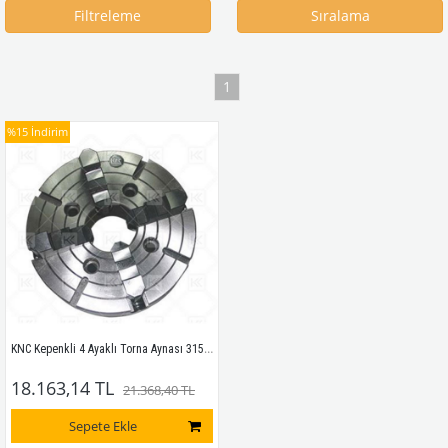
Filtreleme
Sıralama
1
%15
İndirim
KNC Kepenkli 4 Ayaklı Torna Aynası 315x4
18.163,14 TL
21.368,40 TL
Sepete Ekle