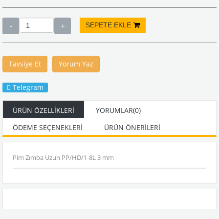
Tavsiye Et
Yorum Yaz
Telegram
ÜRÜN ÖZELLIKLERI
YORUMLAR
(0)
ÖDEME SEÇENEKLERI
ÜRÜN ÖNERILERI
Pim Zımba Uzun PP/HD/1-8L 3 mm