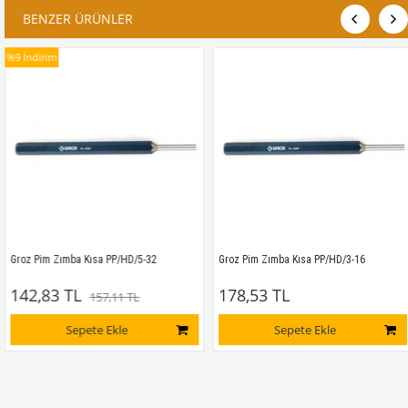
BENZER ÜRÜNLER
%9
İndirim
Groz Pim Zımba Kısa PP/HD/5-32
Groz Pim Zımba Kısa PP/HD/3-16 
142,83 TL
178,53 TL
157,11 TL
Sepete Ekle
Sepete Ekle