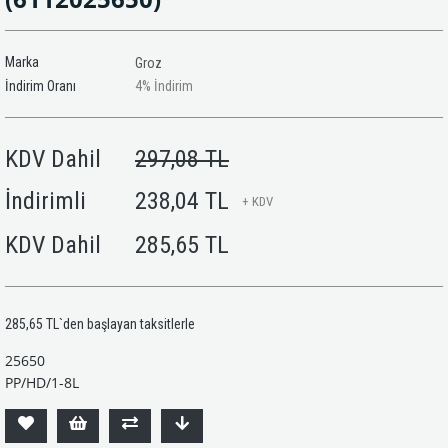
Marka
Groz
İndirim Oranı
4
%
İndirim
KDV Dahil
297,08 TL
İndirimli
238,04 TL
+ KDV
KDV Dahil
285,65 TL
285,65 TL
`den başlayan taksitlerle
25650
PP/HD/1-8L