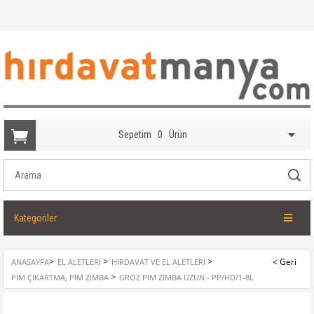
Sepetim
0
Ürün
Kategoriler
>
>
>
ANASAYFA
EL ALETLERI
HIRDAVAT VE EL ALETLERI
>
PIM ÇIKARTMA, PIM ZIMBA
GROZ PIM ZIMBA UZUN - PP/HD/1-8L