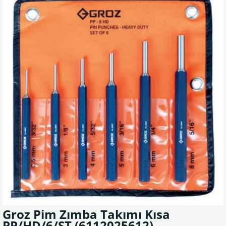
Groz Pim Zımba Takımı Kısa
PP/HD/6/ST
(6112025612)