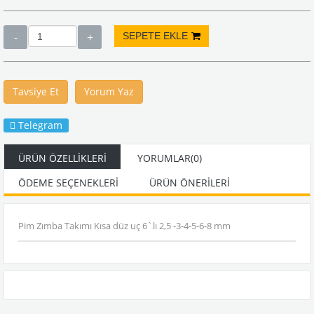
Tavsiye Et
Yorum Yaz
Telegram
ÜRÜN ÖZELLIKLERI
YORUMLAR
(0)
ÖDEME SEÇENEKLERI
ÜRÜN ÖNERILERI
Pim Zımba Takımı Kısa düz uç 6`lı 2,5 -3-4-5-6-8 mm