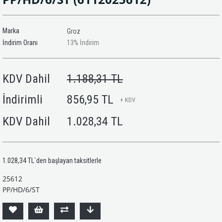
Marka
Groz
İndirim Oranı
13
%
İndirim
KDV Dahil
1.188,31 TL
İndirimli
856,95 TL
+ KDV
KDV Dahil
1.028,34 TL
1.028,34 TL
`den başlayan taksitlerle
25612
PP/HD/6/ST