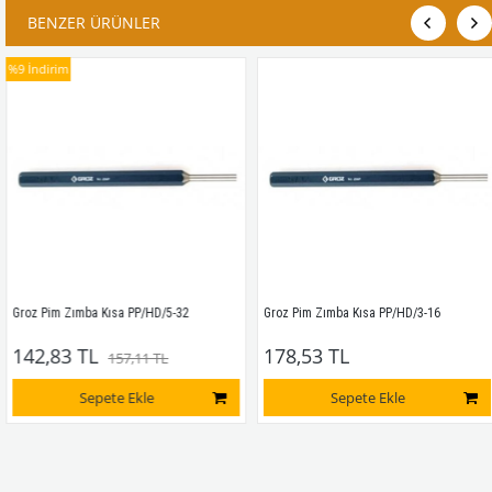
BENZER ÜRÜNLER
ndirim
z Pim Zımba Kısa PP/HD/5-32
Groz Pim Zımba Kısa PP/HD/3-16 
G
2,83 TL
178,53 TL
1
157,11 TL
Sepete Ekle
Sepete Ekle