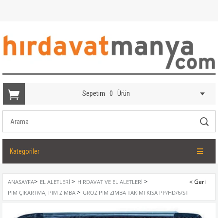
Sepetim
0
Ürün
Kategoriler
>
>
>
ANASAYFA
EL ALETLERI
HIRDAVAT VE EL ALETLERI
>
PIM ÇIKARTMA, PIM ZIMBA
GROZ PIM ZIMBA TAKIMI KISA PP/HD/6/ST