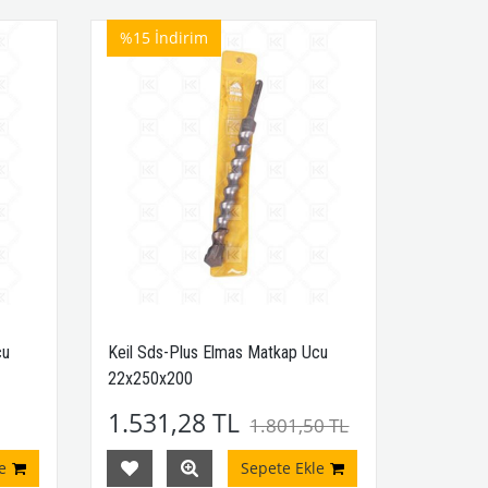
%15
İndirim
cu
Keil Sds-Plus Elmas Matkap Ucu
22x250x200
1.531,28 TL
1.801,50 TL
e
Sepete Ekle