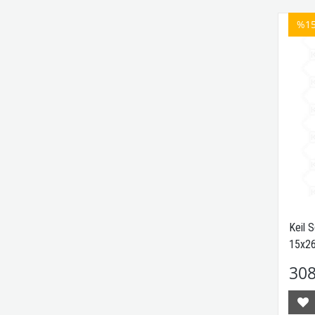
%1
Keil 
15x2
308