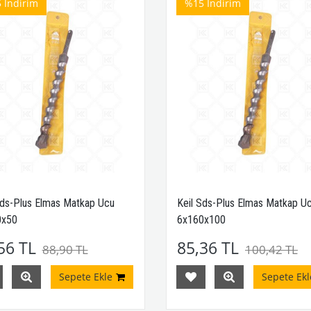
5
İndirim
%15
İndirim
Sds-Plus Elmas Matkap Ucu
Keil Sds-Plus Elmas Matkap U
0x50
6x160x100
56 TL
85,36 TL
88,90 TL
100,42 TL
Sepete Ekle
Sepete Ekl