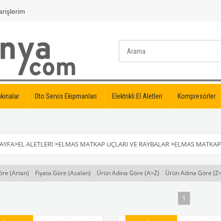
rişlerim
kinalar
Oto Servis Ekipmanları
Elektrikli El Aletleri
Kompresörler
AYFA
>
EL ALETLERI
>
ELMAS MATKAP UÇLARI VE RAYBALAR
>
ELMAS MATKAP 
öre (Artan)
Fiyata Göre (Azalan)
Ürün Adına Göre (A>Z)
Ürün Adına Göre (Z
1