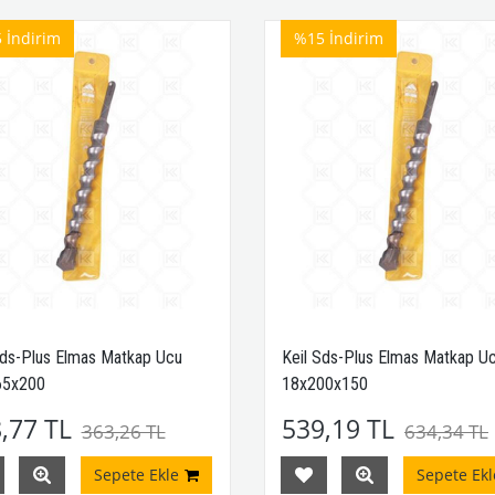
5
İndirim
%15
İndirim
Sds-Plus Elmas Matkap Ucu
Keil Sds-Plus Elmas Matkap U
65x200
18x200x150
,77 TL
539,19 TL
363,26 TL
634,34 TL
Sepete Ekle
Sepete Ekl