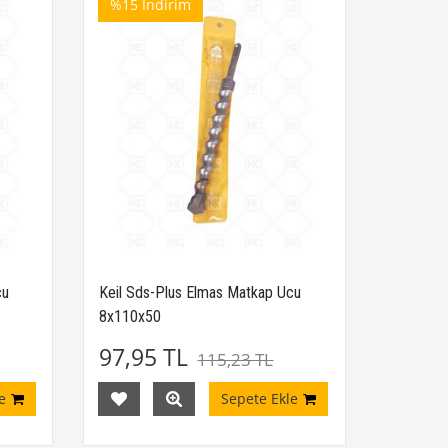
%15
İndirim
cu
Keil Sds-Plus Elmas Matkap Ucu
8x110x50
97,95 TL
115,23 TL
e
Sepete Ekle