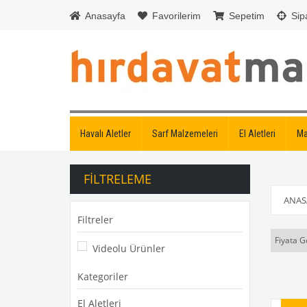
Anasayfa
Favorilerim
Sepetim
Sipa
Havalı Aletler
Sarf Malzemeleri
El Aletleri
Ma
FILTRELEME
ANAS
Filtreler
Fiyata G
Videolu Ürünler
Kategoriler
El Aletleri