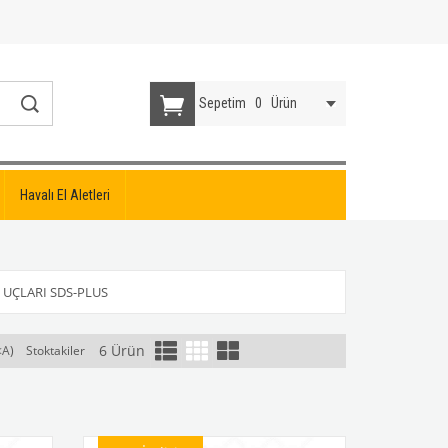
Sepetim
0
Ürün
Havalı El Aletleri
UÇLARI SDS-PLUS
6 Ürün
<A)
Stoktakiler