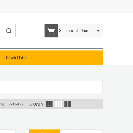
Sepetim
0
Ürün
Havalı El Aletleri
6 Ürün
<A)
Stoktakiler