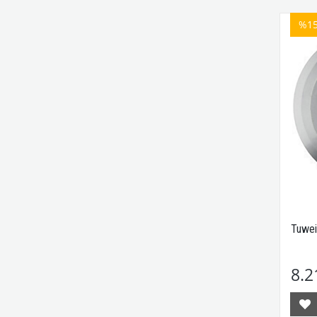
%1
Tuwei
8.2