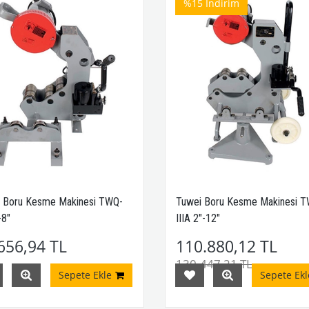
%15
İndirim
 Boru Kesme Makinesi TWQ-
Tuwei Boru Kesme Makinesi 
-8"
IIIA 2"-12"
656,94 TL
110.880,12 TL
130.447,21 TL
Sepete Ekle
Sepete Ekl