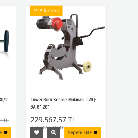
%15
İndirim
30/2
Tuwei Boru Kesme Makinası TWQ-
8A 8"-20"
229.567,57 TL
9 TL
270.079,49 TL
e
Sepete Ekle