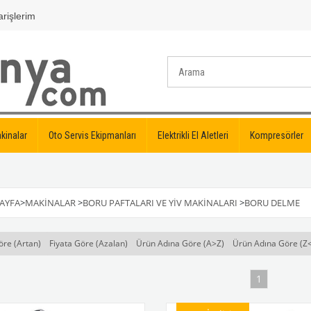
rişlerim
kinalar
Oto Servis Ekipmanları
Elektrikli El Aletleri
Kompresörler
AYFA
>
MAKINALAR
>
BORU PAFTALARI VE YIV MAKINALARI
>
BORU DELME
öre (Artan)
Fiyata Göre (Azalan)
Ürün Adına Göre (A>Z)
Ürün Adına Göre (Z
1