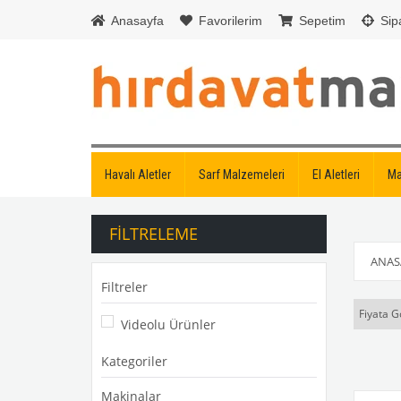
Anasayfa
Favorilerim
Sepetim
Sipa
Havalı Aletler
Sarf Malzemeleri
El Aletleri
Ma
FILTRELEME
ANAS
Filtreler
Fiyata G
Videolu Ürünler
Kategoriler
Makinalar