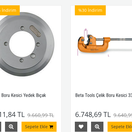
5
İndirim
%30
İndirim
 Boru Kesici Yedek Bıçak
Beta Tools Çelik Boru Kesici 3
11,84 TL
6.748,69 TL
9.660,99 TL
9.640,9
Sepete Ekle
Sepete Ekl