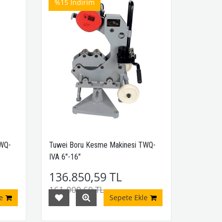
%15
İndirim
TWQ-
Tuwei Boru Kesme Makinesi TWQ-
IVA 6"-16"
136.850,59 TL
161.000,69 TL
e
Sepete Ekle