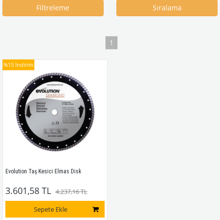
Filtreleme
Sıralama
1
%15
İndirim
Evolution Taş Kesici Elmas Disk
3.601,58 TL
4.237,16 TL
Sepete Ekle