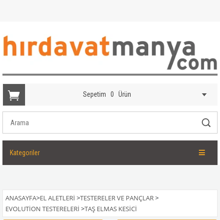
Sepetim
0
Ürün
Kategoriler
ANASAYFA
>
EL ALETLERI
>
TESTERELER VE PANÇLAR
>
EVOLUTION TESTERELERI
>
TAŞ ELMAS KESICI