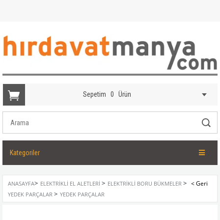
Sepetim
0
Ürün
Kategoriler
>
>
>
ANASAYFA
ELEKTRIKLI EL ALETLERI
ELEKTRIKLI BORU BÜKMELER
>
YEDEK PARÇALAR
YEDEK PARÇALAR