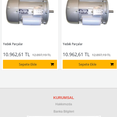
Yedek Parçalar
Yedek Parçalar
10.962,61 TL
10.962,61 TL
12.897,19 TL
12.897,19 TL
Sepete Ekle
Sepete Ekle
KURUMSAL
Hakkımızda
Banka Bilgileri