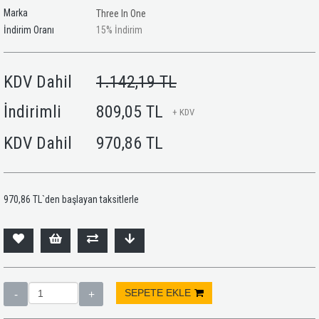
Marka
Three In One
İndirim Oranı
15
%
İndirim
KDV Dahil
1.142,19 TL
İndirimli
809,05 TL
+ KDV
KDV Dahil
970,86 TL
970,86 TL
`den başlayan taksitlerle