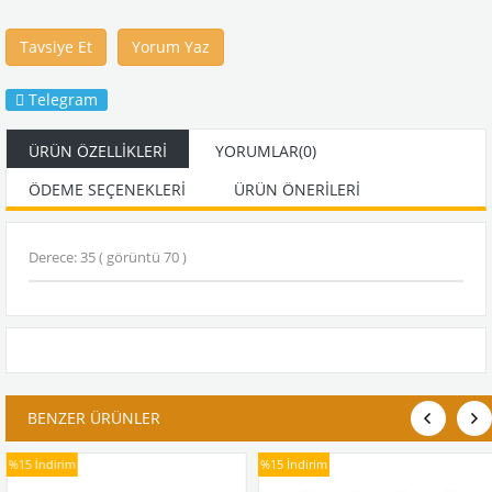
Tavsiye Et
Yorum Yaz
Telegram
ÜRÜN ÖZELLIKLERI
YORUMLAR
(0)
ÖDEME SEÇENEKLERI
ÜRÜN ÖNERILERI
Derece: 35 ( görüntü 70 )
BENZER ÜRÜNLER
%15
İndirim
%15
İndirim