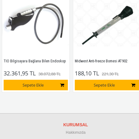
TIO Bilgisayara Bağlana Bilen Endoskop
Midwest Anti-freeze Bomesi AT902
32.361,95 TL
188,10 TL
38.072,88 TL
221,30 TL
Sepete Ekle
Sepete Ekle
KURUMSAL
Hakkımızda