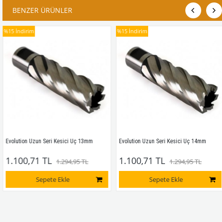
BENZER ÜRÜNLER
%15
İndirim
%15
İndirim
Evolution Uzun Seri Kesici Uç 13mm
Evolution Uzun Seri Kesici Uç 14mm
1.100,71 TL
1.100,71 TL
1.294,95 TL
1.294,95 TL
Sepete Ekle
Sepete Ekle