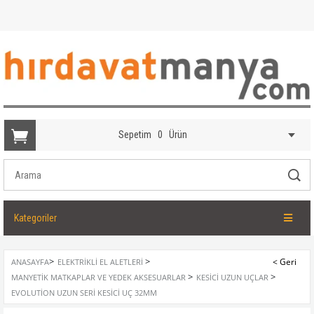
Sepetim
0
Ürün
Kategoriler
>
>
ANASAYFA
ELEKTRIKLI EL ALETLERI
>
>
MANYETIK MATKAPLAR VE YEDEK AKSESUARLAR
KESICI UZUN UÇLAR
EVOLUTION UZUN SERI KESICI UÇ 32MM