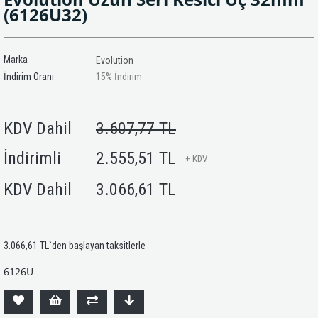
(6126U32)
Marka
Evolution
İndirim Oranı
15
%
İndirim
KDV Dahil
3.607,77 TL
İndirimli
2.555,51 TL
+ KDV
KDV Dahil
3.066,61 TL
3.066,61 TL
`den başlayan taksitlerle
6126U