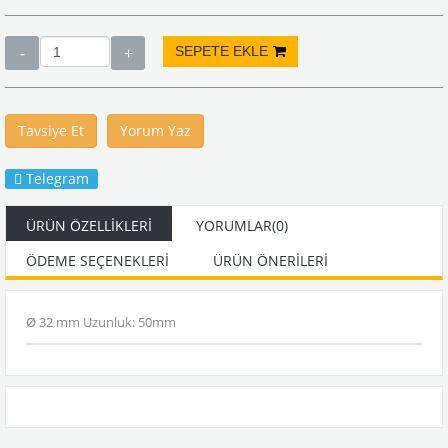
Tavsiye Et
Yorum Yaz
Telegram
ÜRÜN ÖZELLIKLERI
YORUMLAR
(0)
ÖDEME SEÇENEKLERI
ÜRÜN ÖNERILERI
Ø 32 mm Uzunluk: 50mm