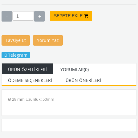
Tavsiye Et
Yorum Yaz
Telegram
ÜRÜN ÖZELLIKLERI
YORUMLAR
(0)
ÖDEME SEÇENEKLERI
ÜRÜN ÖNERILERI
Ø 29 mm Uzunluk: 50mm