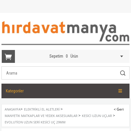
Sepetim
0
Ürün
Kategoriler
>
>
ANASAYFA
ELEKTRIKLI EL ALETLERI
>
>
MANYETIK MATKAPLAR VE YEDEK AKSESUARLAR
KESICI UZUN UÇLAR
EVOLUTION UZUN SERI KESICI UÇ 29MM