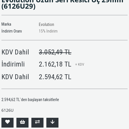
(6126U29)
Marka
Evolution
İndirim Oranı
15
%
İndirim
KDV Dahil
3.052,49 TL
İndirimli
2.162,18 TL
+ KDV
KDV Dahil
2.594,62 TL
2.594,62 TL
`den başlayan taksitlerle
6126U