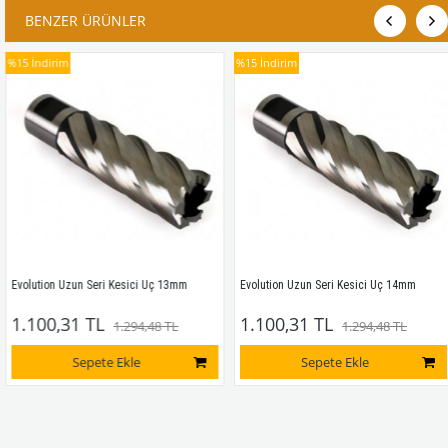
BENZER ÜRÜNLER
%15
İndirim
%15
İndirim
Evolution Uzun Seri Kesici Uç 13mm
Evolution Uzun Seri Kesici Uç 14mm
1.100,31 TL
1.100,31 TL
1.294,48 TL
1.294,48 TL
Sepete Ekle
Sepete Ekle