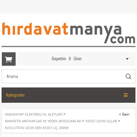
Sepetim
0
Ürün
Kategoriler
>
>
ANASAYFA
ELEKTRIKLI EL ALETLERI
>
>
MANYETIK MATKAPLAR VE YEDEK AKSESUARLAR
KESICI UZUN UÇLAR
EVOLUTION UZUN SERI KESICI UÇ 26MM