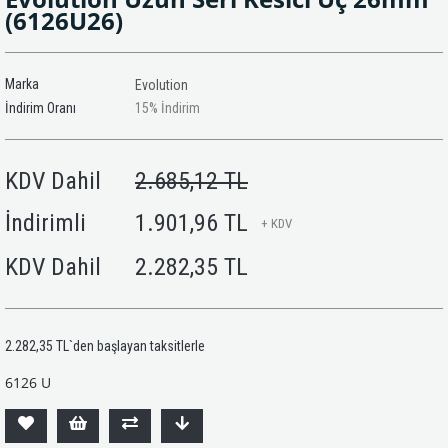
(6126U26)
Marka
Evolution
İndirim Oranı
15
%
İndirim
KDV Dahil
2.685,12 TL
İndirimli
1.901,96 TL
+ KDV
KDV Dahil
2.282,35 TL
2.282,35 TL
`den başlayan taksitlerle
6126 U