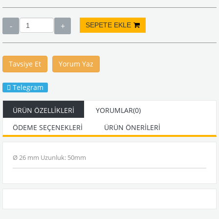
Tavsiye Et
Yorum Yaz
Telegram
ÜRÜN ÖZELLIKLERI
YORUMLAR
(0)
ÖDEME SEÇENEKLERI
ÜRÜN ÖNERILERI
Ø 26 mm Uzunluk: 50mm