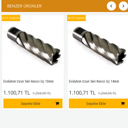
BENZER ÜRÜNLER
%15
İndirim
%15
İndirim
Evolution Uzun Seri Kesici Uç 13mm
Evolution Uzun Seri Kesici Uç 14mm
1.100,71 TL
1.100,71 TL
1.294,95 TL
1.294,95 TL
Sepete Ekle
Sepete Ekle