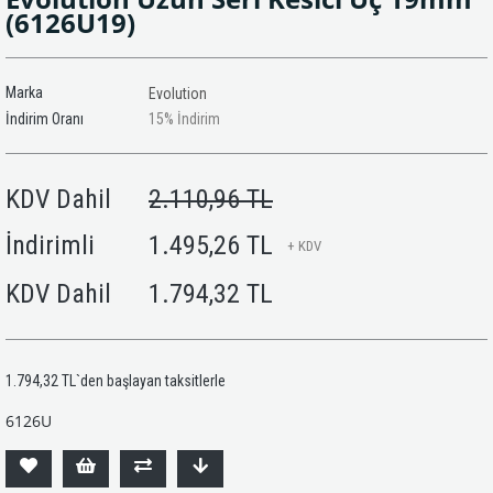
(6126U19)
Marka
Evolution
İndirim Oranı
15
%
İndirim
KDV Dahil
2.110,96 TL
İndirimli
1.495,26 TL
+ KDV
KDV Dahil
1.794,32 TL
1.794,32 TL
`den başlayan taksitlerle
6126U