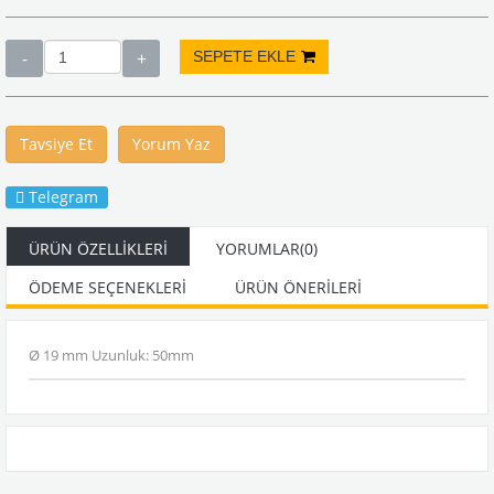
Tavsiye Et
Yorum Yaz
Telegram
ÜRÜN ÖZELLIKLERI
YORUMLAR
(0)
ÖDEME SEÇENEKLERI
ÜRÜN ÖNERILERI
Ø 19 mm Uzunluk: 50mm