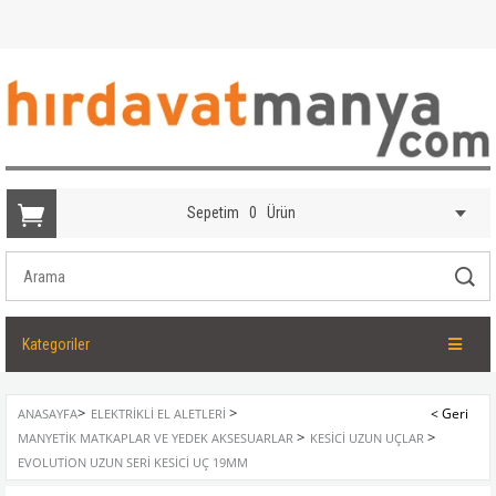
Sepetim
0
Ürün
Kategoriler
>
>
ANASAYFA
ELEKTRIKLI EL ALETLERI
>
>
MANYETIK MATKAPLAR VE YEDEK AKSESUARLAR
KESICI UZUN UÇLAR
EVOLUTION UZUN SERI KESICI UÇ 19MM