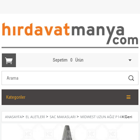
Sepetim
0
Ürün
Kategoriler
>
>
>
ANASAYFA
EL ALETLERI
SAC MAKASLARI
MIDWEST UZUN AĞIZ P147C