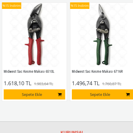
%15
İndirim
%15
İndirim
Midwest Sac Kesme Makası 6510L
Midwest Sac Kesme Makası 6716R
1.618,10 TL
1.496,74 TL
1.903,64 TL
1.760,87 TL
Sepete Ekle
Sepete Ekle
KURUMSAL