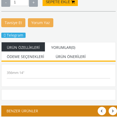
Tavsiye Et
Yorum Yaz
Telegram
ÜRÜN ÖZELLIKLERI
YORUMLAR
(0)
ÖDEME SEÇENEKLERI
ÜRÜN ÖNERILERI
356mm 14"
BENZER ÜRÜNLER