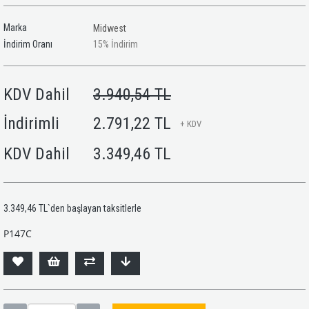
Marka
Midwest
İndirim Oranı
15
%
İndirim
KDV Dahil
3.940,54 TL
İndirimli
2.791,22 TL
+ KDV
KDV Dahil
3.349,46 TL
3.349,46 TL
`den başlayan taksitlerle
P147C