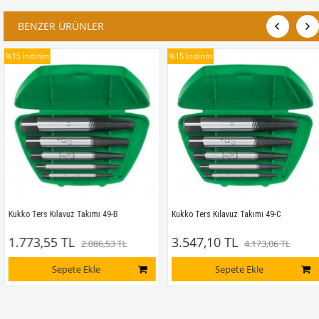
BENZER ÜRÜNLER
%15
İndirim
%15
İndirim
Kukko Ters Kılavuz Takımı 49-B
Kukko Ters Kılavuz Takımı 49-C
1.773,55 TL
3.547,10 TL
2.086,53 TL
4.173,06 TL
Sepete Ekle
Sepete Ekle