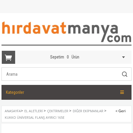
Sepetim
0
Ürün
Kategoriler
>
>
>
>
ANASAYFA
EL ALETLERI
ÇEKTIRMELER
DIĞER EKIPMANLAR
KUKKO ÜNIVERSAL FLANŞ AYIRICI 165E