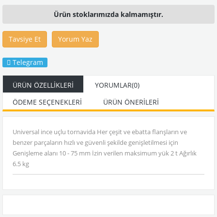
Ürün stoklarımızda kalmamıştır.
Tavsiye Et
Yorum Yaz
Telegram
ÜRÜN ÖZELLIKLERI
YORUMLAR
(0)
ÖDEME SEÇENEKLERI
ÜRÜN ÖNERILERI
Universal ince uçlu tornavida Her çeşit ve ebatta flanşların ve
benzer parçaların hızlı ve güvenli şekilde genişletilmesi için
Genişleme alanı 10 - 75 mm İzin verilen maksimum yük 2 t Ağırlık
6.5 kg