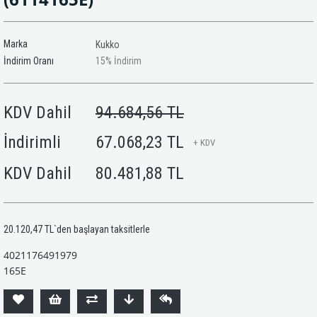
Marka
Kukko
İndirim Oranı
15
%
İndirim
KDV Dahil
94.684,56 TL
İndirimli
67.068,23 TL
+ KDV
KDV Dahil
80.481,88 TL
20.120,47 TL
`den başlayan taksitlerle
4021176491979
165E