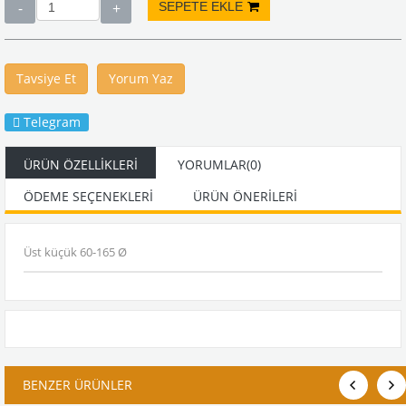
Tavsiye Et
Yorum Yaz
Telegram
ÜRÜN ÖZELLIKLERI
YORUMLAR
(0)
ÖDEME SEÇENEKLERI
ÜRÜN ÖNERILERI
Üst küçük 60-165 Ø
BENZER ÜRÜNLER