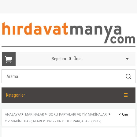
Sepetim
0
Ürün
Kategoriler
>
>
>
ANASAYFA
MAKINALAR
BORU PAFTALARI VE YIV MAKINALARI
>
YIV MAKINE PARÇALARI
TWG - IIA YEDEK PARÇALARI (2''-12)