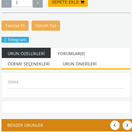
Tavsiye Et
Yorum Yaz
Telegram
ÜRÜN ÖZELLIKLERI
YORUMLAR
(0)
ÖDEME SEÇENEKLERI
ÜRÜN ÖNERILERI
250X4
BENZER ÜRÜNLER