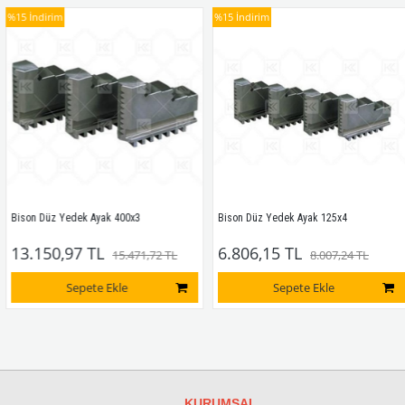
%15
İndirim
%15
İndirim
Bison Düz Yedek Ayak 400x3
Bison Düz Yedek Ayak 125x4
13.150,97 TL
6.806,15 TL
15.471,72 TL
8.007,24 TL
Sepete Ekle
Sepete Ekle
KURUMSAL