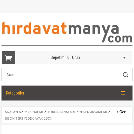
Sepetim
0
Ürün
Kategoriler
>
>
>
>
ANASAYFA
MAKINALAR
TORNA AYNALARI
YEDEK AKSAMLAR
BISON TERS YEDEK AYAK 250X4