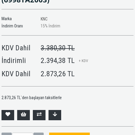
Marka
KNC
İndirim Oranı
15
%
İndirim
KDV Dahil
3.380,30 TL
İndirimli
2.394,38 TL
+ KDV
KDV Dahil
2.873,26 TL
2.873,26 TL
`den başlayan taksitlerle