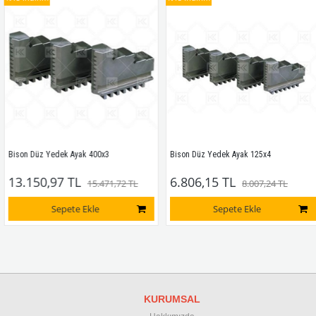
Bison Düz Yedek Ayak 400x3
Bison Düz Yedek Ayak 125x4
13.150,97 TL
6.806,15 TL
15.471,72 TL
8.007,24 TL
Sepete Ekle
Sepete Ekle
KURUMSAL