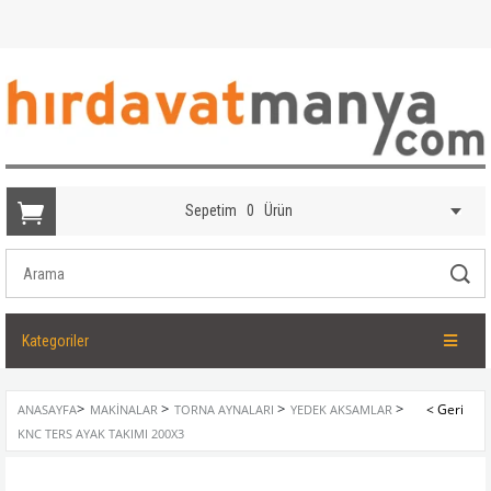
Sepetim
0
Ürün
Kategoriler
>
>
>
>
ANASAYFA
MAKINALAR
TORNA AYNALARI
YEDEK AKSAMLAR
KNC TERS AYAK TAKIMI 200X3