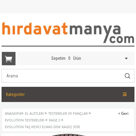
Sepetim
0
Ürün
Kategoriler
>
>
>
ANASAYFA
EL ALETLERI
TESTERELER VE PANÇLAR
>
>
EVOLUTION TESTERELERI
RAGE 2
EVOLUTION TAŞ KESICI ELMAS DISK RAGE2 355E