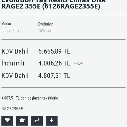
RAGE2 355E
(6126RAGE2355E)
Marka
Evolution
İndirim Oranı
15
%
İndirim
KDV Dahil
5.655,89 TL
İndirimli
4.006,26 TL
+ KDV
KDV Dahil
4.807,51 TL
4.807,51 TL
`den başlayan taksitlerle
RAGE2355E