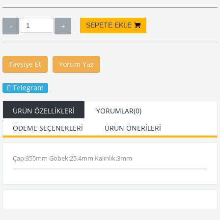
Tavsiye Et
Yorum Yaz
Telegram
ÜRÜN ÖZELLIKLERI
YORUMLAR
(0)
ÖDEME SEÇENEKLERI
ÜRÜN ÖNERILERI
Çap:355mm Göbek:25.4mm Kalınlık:3mm