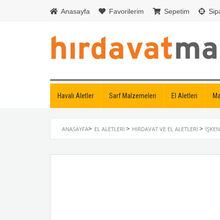
Anasayfa
Favorilerim
Sepetim
Sipa
Havalı Aletler
Sarf Malzemeleri
El Aletleri
Ma
>
>
>
ANASAYFA
EL ALETLERI
HIRDAVAT VE EL ALETLERI
İŞKE