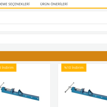
EME SEÇENEKLERI
ÜRÜN ÖNERILERI
0
İndirim
%10
İndirim