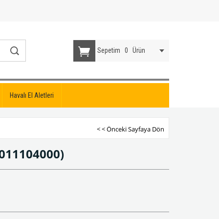
Sepetim
0
Ürün
Havalı El Aletleri
< < Önceki Sayfaya Dön
0011104000)