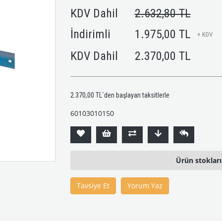
KDV Dahil
2.632,80 TL
İndirimli
1.975,00 TL
+ KDV
KDV Dahil
2.370,00 TL
2.370,00 TL
`den başlayan taksitlerle
60103010150
Ürün stoklar
Tavsiye Et
Yorum Yaz