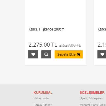
Kanca T İşkence 200cm
Kanca
2.275,00 TL
2.1
,00 TL
2.527,00 TL
Ekle
Sepete Ekle
KURUMSAL
SÖZLEŞMELER
Hakkımızda
Üyelik Sözleşmesi
Banka Bilgileri
M
esafeli Satış Sözl