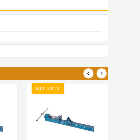
%10
İndirim