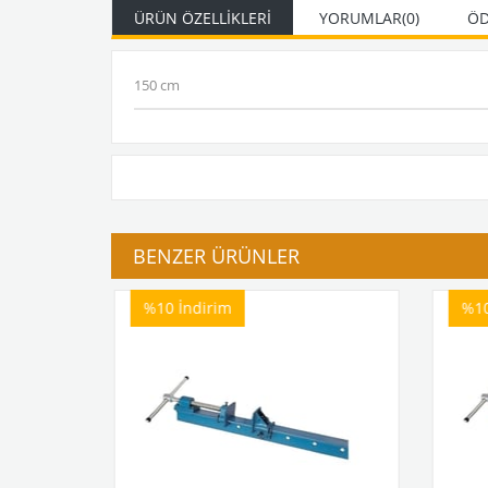
ÜRÜN ÖZELLIKLERI
YORUMLAR
(0)
ÖD
150 cm
BENZER ÜRÜNLER
%10
İndirim
%1