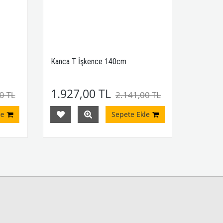
Kanca T İşkence 140cm
1.927,00 TL
0 TL
2.141,00 TL
e
Sepete Ekle