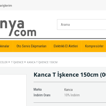
rişlerim
kinalar
Oto Servis Ekipmanları
Elektrikli El Aletleri
Kompresörler
>
>
NCELER
T İŞKENCE
KANCA T İŞKENCE 150CM
Kanca T İşkence 150cm
(
Marka
Kanca
İndirim Oranı
10
%
İndirim