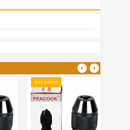
%15
İndirim