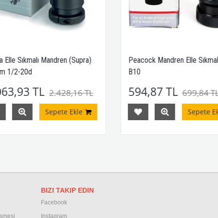
 Elle Sıkmalı Mandren (Supra)
Peacock Mandren Elle Sıkmal
 1/2-20d
B10
63,93 TL
594,87 TL
2.428,16 TL
699,84 TL
Sepete Ekle
Sepete Ekl
BIZI TAKIP EDIN
Facebook
eşmesi
Instagram