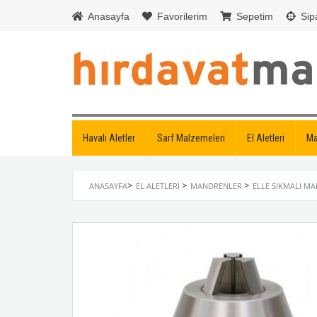
Anasayfa
Favorilerim
Sepetim
Sipa
Havalı Aletler
Sarf Malzemeleri
El Aletleri
Ma
>
>
>
ANASAYFA
EL ALETLERI
MANDRENLER
ELLE SIKMALI M