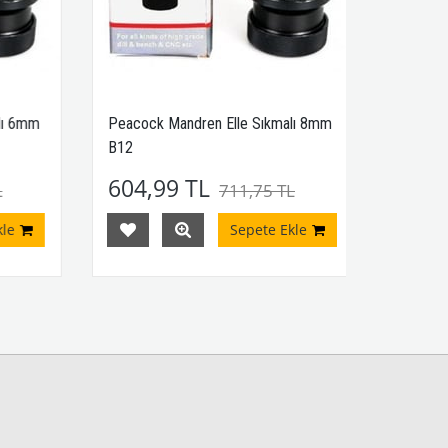
ı 6mm
Peacock Mandren Elle Sıkmalı 8mm
B12
604,99 TL
711,75 TL
e
Sepete Ekle