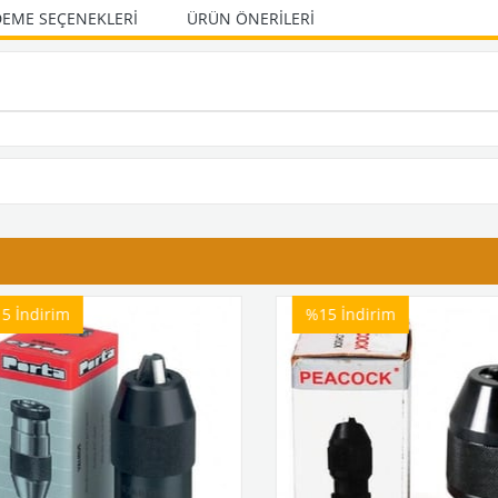
EME SEÇENEKLERI
ÜRÜN ÖNERILERI
5
İndirim
%15
İndirim