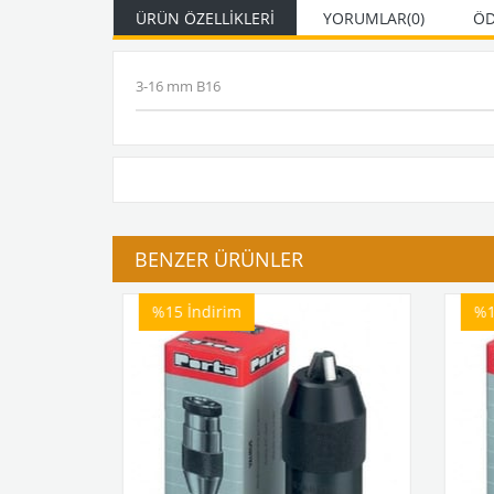
ÜRÜN ÖZELLIKLERI
YORUMLAR
(0)
ÖD
3-16 mm B16
BENZER ÜRÜNLER
%15
İndirim
%1