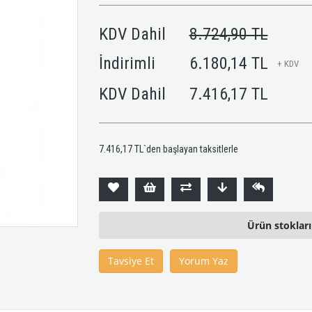
KDV Dahil
8.724,90 TL
İndirimli
6.180,14 TL
+ KDV
KDV Dahil
7.416,17 TL
7.416,17 TL
`den başlayan taksitlerle
Ürün stoklar
Tavsiye Et
Yorum Yaz