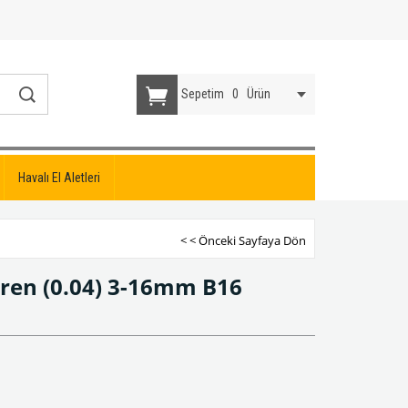
Sepetim
0
Ürün
Havalı El Aletleri
< < Önceki Sayfaya Dön
ren (0.04) 3-16mm B16