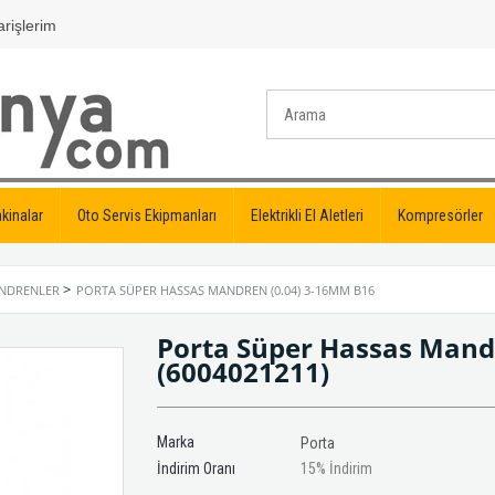
rişlerim
kinalar
Oto Servis Ekipmanları
Elektrikli El Aletleri
Kompresörler
>
ANDRENLER
PORTA SÜPER HASSAS MANDREN (0.04) 3-16MM B16
Porta Süper Hassas Mand
(6004021211)
Marka
Porta
İndirim Oranı
15
%
İndirim