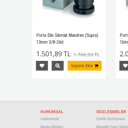
er
Porta Elle Sıkmalı Mandren (Supra)
Porta
13mm 3/8-24d
16mm
1.501,89 TL
2.0
,26 TL
1.766,93 TL
Ekle
Sepete Ekle
KURUMSAL
SÖZLEŞMELER
Hakkımızda
Üyelik Sözleşmesi
Banka Bilgileri
M
esafeli Satış Sözl