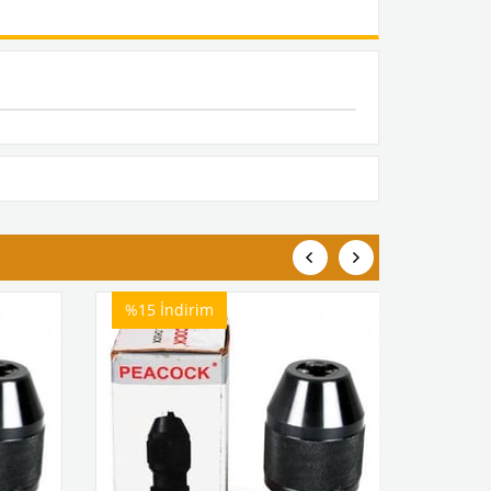
%15
İndirim