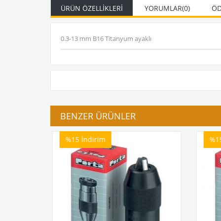
ÜRÜN ÖZELLIKLERI
YORUMLAR
(0)
ÖD
0.3-13 mm B16 Titanyum ayaklı
BENZER ÜRÜNLER
%15
İndirim
%1