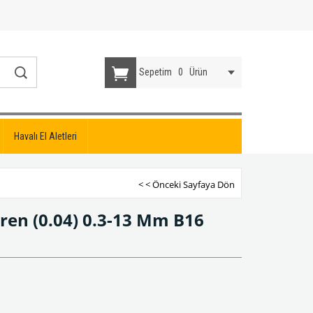
Sepetim
0
Ürün
Havalı El Aletleri
< < Önceki Sayfaya Dön
en (0.04) 0.3-13 Mm B16