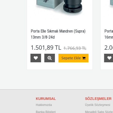
er
Porta Elle Sıkmalı Mandren (Supra)
Porta
13mm 3/8-24d
16mm
1.501,89 TL
2.0
,26 TL
1.766,93 TL
Ekle
Sepete Ekle
KURUMSAL
SÖZLEŞMELER
Hakkımızda
Üyelik Sözleşmesi
Banka Bilgileri
M
esafeli Satış Sözl