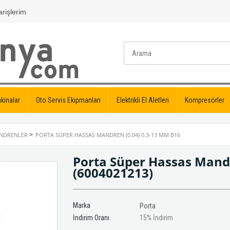
rişlerim
kinalar
Oto Servis Ekipmanları
Elektrikli El Aletleri
Kompresörler
>
ANDRENLER
PORTA SÜPER HASSAS MANDREN (0.04) 0.3-13 MM B16
Porta Süper Hassas Mandr
(6004021213)
Marka
Porta
İndirim Oranı
15
%
İndirim