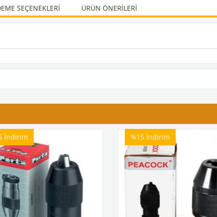
EME SEÇENEKLERI
ÜRÜN ÖNERILERI
5
İndirim
%15
İndirim