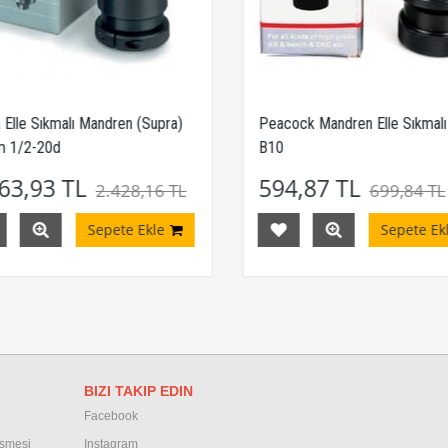
 Elle Sıkmalı Mandren (Supra)
Peacock Mandren Elle Sıkmal
 1/2-20d
B10
63,93 TL
594,87 TL
2.428,16 TL
699,84 TL
Sepete Ekle
Sepete Ekl
BIZI TAKIP EDIN
Facebook
eşmesi
Instagram