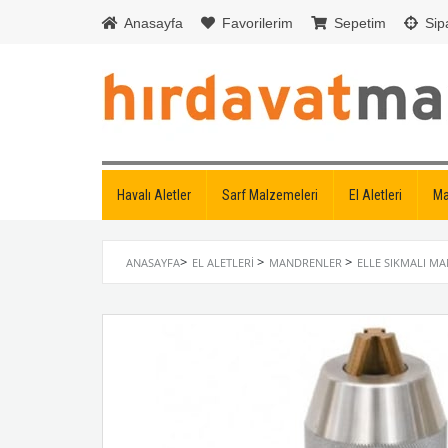
Anasayfa
Favorilerim
Sepetim
Sipa
Havalı Aletler
Sarf Malzemeleri
El Aletleri
Ma
>
>
>
ANASAYFA
EL ALETLERI
MANDRENLER
ELLE SIKMALI M