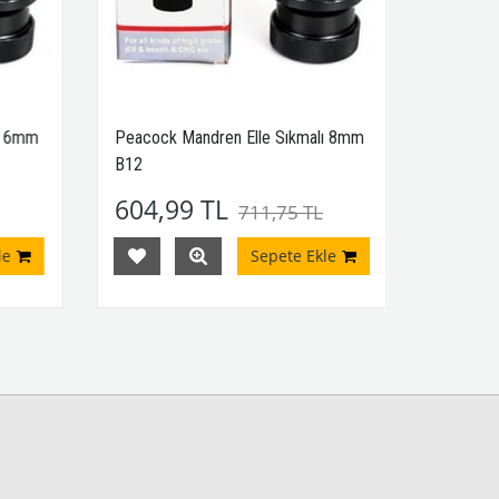
ı 6mm
Peacock Mandren Elle Sıkmalı 8mm
B12
604,99 TL
711,75 TL
e
Sepete Ekle