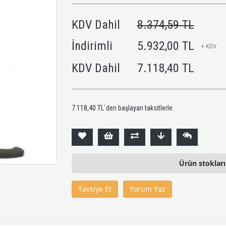
KDV Dahil
8.374,59 TL
İndirimli
5.932,00 TL
+ KDV
KDV Dahil
7.118,40 TL
7.118,40 TL
`den başlayan taksitlerle
Ürün stoklar
Tavsiye Et
Yorum Yaz