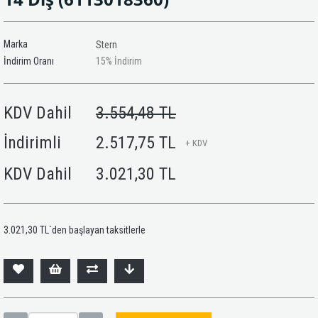
Marka
Stern
İndirim Oranı
15
%
İndirim
KDV Dahil
3.554,48 TL
İndirimli
2.517,75 TL
+ KDV
KDV Dahil
3.021,30 TL
3.021,30 TL
`den başlayan taksitlerle