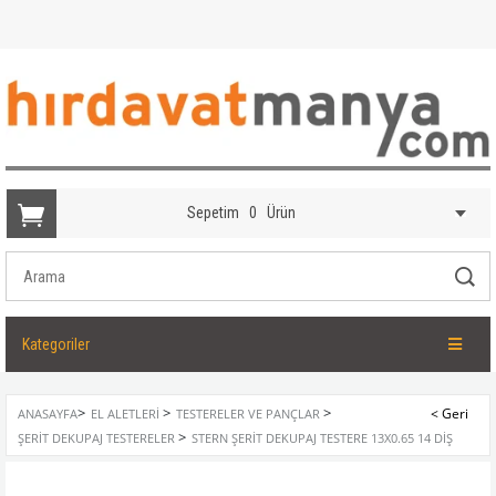
Sepetim
0
Ürün
Kategoriler
>
>
>
ANASAYFA
EL ALETLERI
TESTERELER VE PANÇLAR
>
ŞERIT DEKUPAJ TESTERELER
STERN ŞERIT DEKUPAJ TESTERE 13X0.65 14 DIŞ