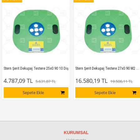
Stern Şerit Dekupaj Testere 27x0.90 M2 Bi Metal 8 Diş
tern Şerit Dekupaj Testere 25x0.90 10 Diş
4.787,09 TL
16.580,19 TL
5.631,87 TL
19.506,11 TL
Sepete Ekle
Sepete Ekle
KURUMSAL