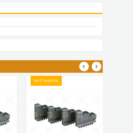
%15
İndirim