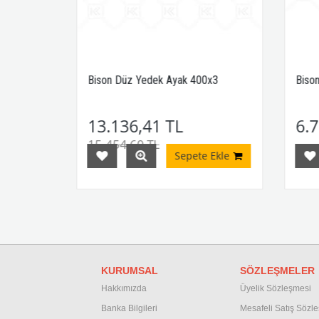
x3
Bison Düz Yedek Ayak 400x3
Bison
13.136,41 TL
6.7
,74 TL
15.454,60 TL
Ekle
Sepete Ekle
KURUMSAL
SÖZLEŞMELER
Hakkımızda
Üyelik Sözleşmesi
Banka Bilgileri
M
esafeli Satış Sözl