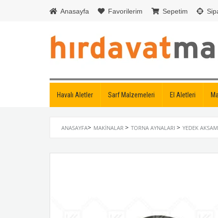
Anasayfa
Favorilerim
Sepetim
Sipa
Havalı Aletler
Sarf Malzemeleri
El Aletleri
Ma
>
>
>
ANASAYFA
MAKINALAR
TORNA AYNALARI
YEDEK AKSA