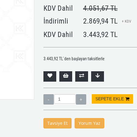
KDV Dahil
4.051,67 TL
İndirimli
2.869,94 TL
+ KDV
KDV Dahil
3.443,92 TL
3.443,92 TL
`den başlayan taksitlerle
Tavsiye Et
Yorum Yaz