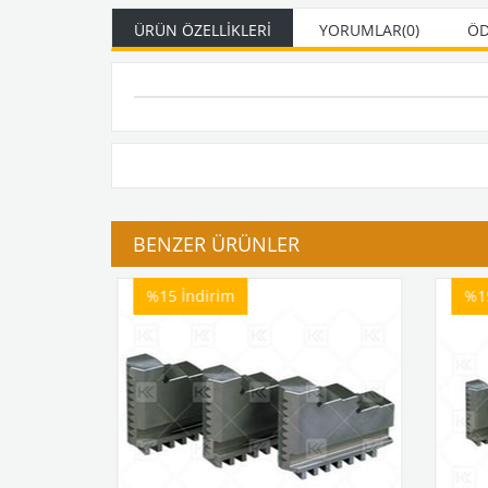
ÜRÜN ÖZELLIKLERI
YORUMLAR
(0)
ÖD
BENZER ÜRÜNLER
%15
İndirim
%1