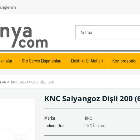
rişlerim
kinalar
Oto Servis Ekipmanları
Elektrikli El Aletleri
Kompresörler
>
MLAR
KNC SALYANGOZ DIŞLI 200
KNC Salyangoz Dişli 200
(
Marka
KNC
İndirim Oranı
15
%
İndirim