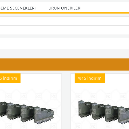
EME SEÇENEKLERI
ÜRÜN ÖNERILERI
5
İndirim
%15
İndirim