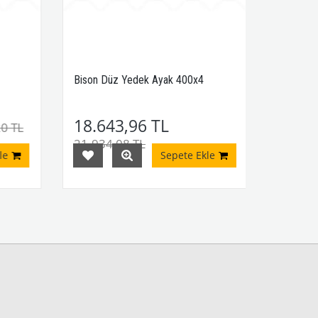
Bison Düz Yedek Ayak 400x4
18.643,96 TL
0 TL
21.934,08 TL
e
Sepete Ekle