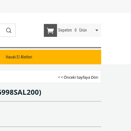
Sepetim
0
Ürün
Havalı El Aletleri
< < Önceki Sayfaya Dön
6998SAL200)