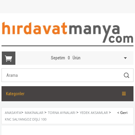
Sepetim
0
Ürün
Kategoriler
>
>
>
>
ANASAYFA
MAKINALAR
TORNA AYNALARI
YEDEK AKSAMLAR
KNC SALYANGOZ DIŞLI 100