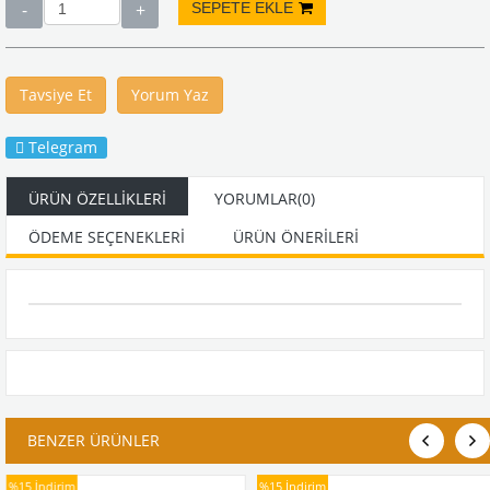
Tavsiye Et
Yorum Yaz
Telegram
ÜRÜN ÖZELLIKLERI
YORUMLAR
(0)
ÖDEME SEÇENEKLERI
ÜRÜN ÖNERILERI
BENZER ÜRÜNLER
%15
İndirim
%15
İndirim