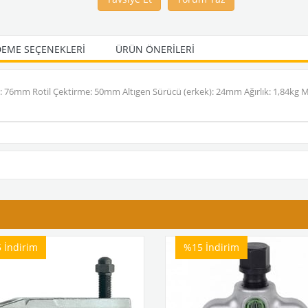
EME SEÇENEKLERI
ÜRÜN ÖNERILERI
ik: 76mm Rotil Çektirme: 50mm Altıgen Sürücü (erkek): 24mm Ağırlık: 1,84
5
İndirim
%15
İndirim