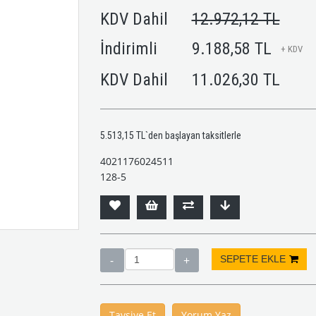
KDV Dahil
12.972,12 TL
İndirimli
9.188,58 TL
+ KDV
KDV Dahil
11.026,30 TL
5.513,15 TL
`den başlayan taksitlerle
4021176024511
128-5
Tavsiye Et
Yorum Yaz