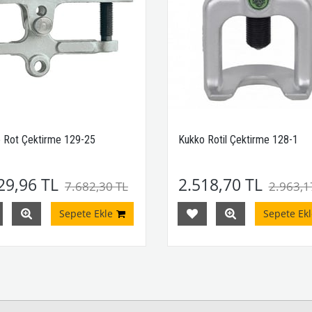
 Rot Çektirme 129-25
Kukko Rotil Çektirme 128-1
29,96 TL
2.518,70 TL
7.682,30 TL
2.963,1
Sepete Ekle
Sepete Ekl