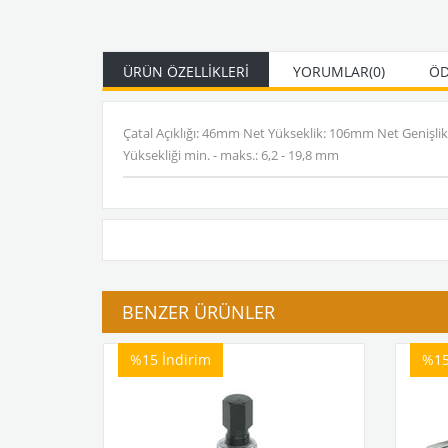
ÜRÜN ÖZELLIKLERI
YORUMLAR
(0)
ÖD
Çatal Açıklığı: 46mm Net Yükseklik: 106mm Net Genişl
Yüksekliği min. - maks.: 6,2 - 19,8 mm
BENZER ÜRÜNLER
%15
İndirim
%1