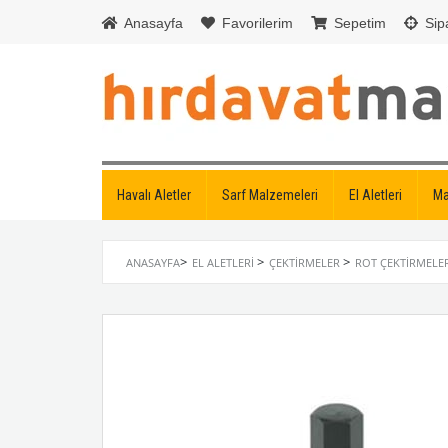
Anasayfa
Favorilerim
Sepetim
Sipa
Havalı Aletler
Sarf Malzemeleri
El Aletleri
Ma
>
>
>
ANASAYFA
EL ALETLERI
ÇEKTIRMELER
ROT ÇEKTIRMELE