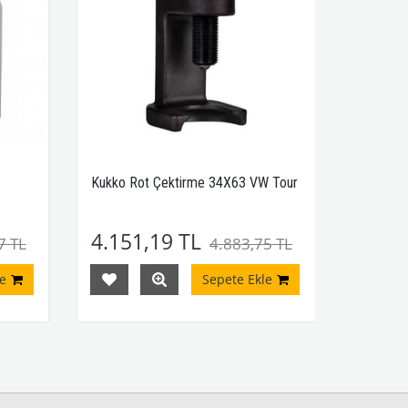
Kukko Rot Çektirme 34X63 VW Tour
4.151,19 TL
7 TL
4.883,75 TL
e
Sepete Ekle