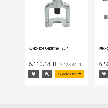
Kukko Rot Çektirme 128-4
Kukko
6.110,18 TL
6.5
,74 TL
7.188,44 TL
Ekle
Sepete Ekle