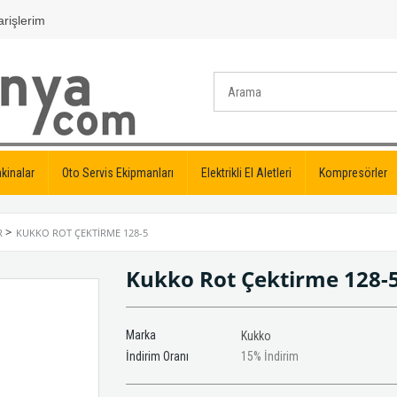
rişlerim
kinalar
Oto Servis Ekipmanları
Elektrikli El Aletleri
Kompresörler
>
R
KUKKO ROT ÇEKTIRME 128-5
Kukko Rot Çektirme 128-
Marka
Kukko
İndirim Oranı
15
%
İndirim