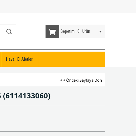
Sepetim
0
Ürün
Havalı El Aletleri
< < Önceki Sayfaya Dön
5
(6114133060)