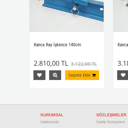
Kanca Ray İşkence 140cm
Kanca
2.810,00 TL
3.1
3.122,00 TL
Sepete Ekle
KURUMSAL
SÖZLEŞMELER
Hakkımızda
Üyelik Sözleşmesi