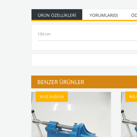
ÜRÜN ÖZELLIKLERI
YORUMLAR
(0)
ÖD
150 cm
BENZER ÜRÜNLER
%10
İndirim
%5