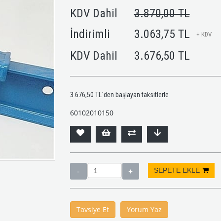
KDV Dahil
3.870,00 TL
İndirimli
3.063,75 TL
+ KDV
KDV Dahil
3.676,50 TL
3.676,50 TL
`den başlayan taksitlerle
60102010150
Tavsiye Et
Yorum Yaz