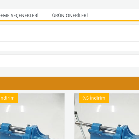
EME SEÇENEKLERI
ÜRÜN ÖNERILERI
İndirim
%5
İndirim