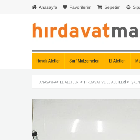
Anasayfa
Favorilerim
Sepetim
Sipa
Havalı Aletler
Sarf Malzemeleri
El Aletleri
Ma
>
>
>
ANASAYFA
EL ALETLERI
HIRDAVAT VE EL ALETLERI
İŞKE