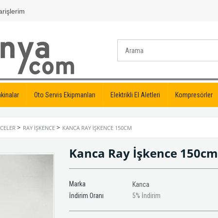
rişlerim
kinalar
Oto Servis Ekipmanları
Elektrikli El Aletleri
Kompresörler
>
>
NCELER
RAY İŞKENCE
KANCA RAY İŞKENCE 150CM
Kanca Ray İşkence 150c
Marka
Kanca
İndirim Oranı
5
%
İndirim