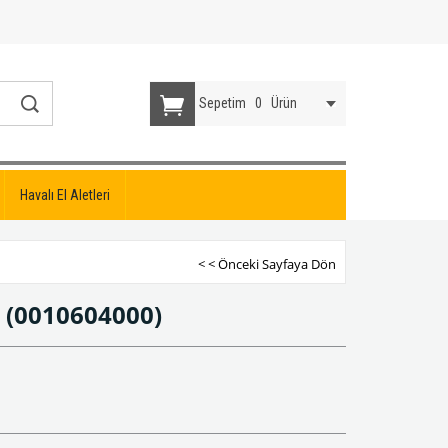
Sepetim
0
Ürün
Havalı El Aletleri
< < Önceki Sayfaya Dön
m
(0010604000)