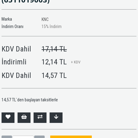
Marka
KNC
İndirim Oranı
15
%
İndirim
KDV Dahil
17,14 TL
İndirimli
12,14 TL
+ KDV
KDV Dahil
14,57 TL
14,57 TL
`den başlayan taksitlerle