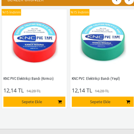
15
İndirim
%15
İndirim
NC PVC Elektrikçi Bandı (Kırmızı)
KNC PVC  Elektrikçi Bandı (Yeşil)
12,14 TL
12,14 TL
14,28 TL
14,28 TL
Sepete Ekle
Sepete Ekle