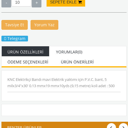
Tavsiye Et
Yorum Yaz
Telegram
ÜRÜN ÖZELLIKLERI
YORUMLAR
(0)
ÖDEME SEÇENEKLERI
ÜRÜN ÖNERILERI
KNC Elektrikçi Bandı mavi Elektrik yalıtımı için P.V.C. bant, 5
milx3/4"x30' 0.13 mmx19 mmx10yds (9,15 metre) koli adet : 500
BENZER ÜRÜNLER