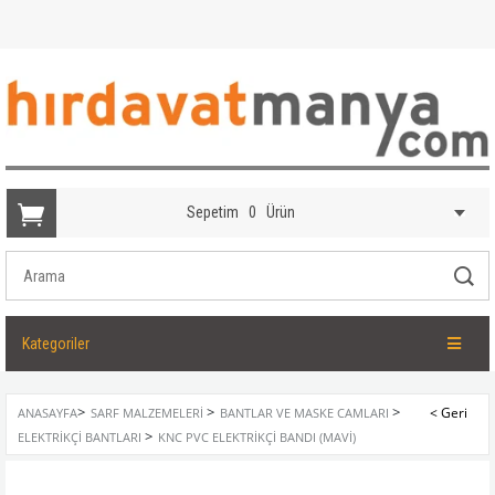
Sepetim
0
Ürün
Kategoriler
>
>
>
ANASAYFA
SARF MALZEMELERI
BANTLAR VE MASKE CAMLARI
>
ELEKTRIKÇI BANTLARI
KNC PVC ELEKTRIKÇI BANDI (MAVI)