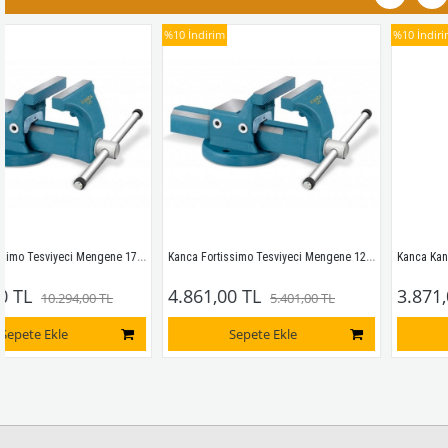
%10
İndirim
%10
İndirim
Kanca Fortissimo Tesviyeci Mengene 175mm
Kanca Fortissimo Tesviyeci Mengene 125mm
Kanca Kanex Menge
4.861,00 TL
3.871,00 TL
0.294,00 TL
5.401,00 TL
kle
Sepete Ekle
Sepete