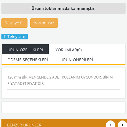
Ürün stoklarımızda kalmamıştır.
Tavsiye Et
Yorum Yaz
Telegram
ÜRÜN ÖZELLIKLERI
YORUMLAR
(0)
ÖDEME SEÇENEKLERI
ÜRÜN ÖNERILERI
120 mm BİR MENGENDE 2 ADET KULLANIM UYGUNDUR. BİRİM
FİYAT ADET FİYATIDIR.
BENZER ÜRÜNLER