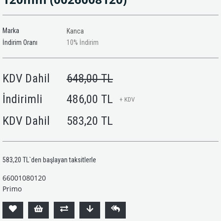
Marka
Kanca
İndirim Oranı
10
%
İndirim
KDV Dahil
648,00 TL
İndirimli
486,00 TL
+ KDV
KDV Dahil
583,20 TL
583,20 TL
`den başlayan taksitlerle
66001080120
Primo