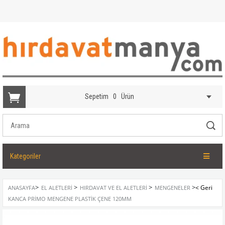
Sepetim
0
Ürün
Kategoriler
>
>
>
>
ANASAYFA
EL ALETLERI
HIRDAVAT VE EL ALETLERI
MENGENELER
KANCA PRIMO MENGENE PLASTIK ÇENE 120MM