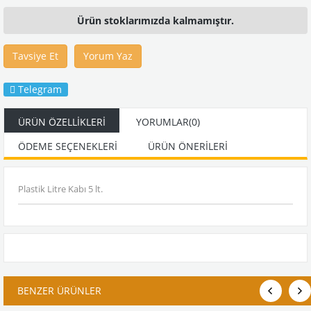
Ürün stoklarımızda kalmamıştır.
Tavsiye Et
Yorum Yaz
Telegram
ÜRÜN ÖZELLIKLERI
YORUMLAR
(0)
ÖDEME SEÇENEKLERI
ÜRÜN ÖNERILERI
Plastik Litre Kabı 5 lt.
BENZER ÜRÜNLER