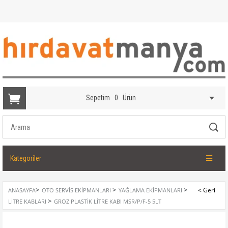
Sepetim
0
Ürün
Kategoriler
>
>
>
ANASAYFA
OTO SERVIS EKIPMANLARI
YAĞLAMA EKIPMANLARI
>
LITRE KABLARI
GROZ PLASTIK LITRE KABI MSR/P/F-5 5LT