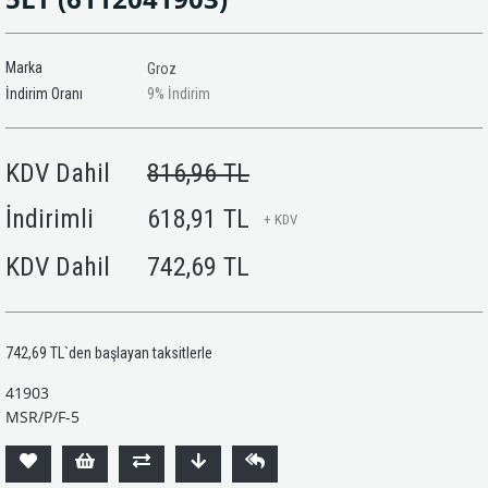
Marka
Groz
İndirim Oranı
9
%
İndirim
KDV Dahil
816,96 TL
İndirimli
618,91 TL
+ KDV
KDV Dahil
742,69 TL
742,69 TL
`den başlayan taksitlerle
41903
MSR/P/F-5