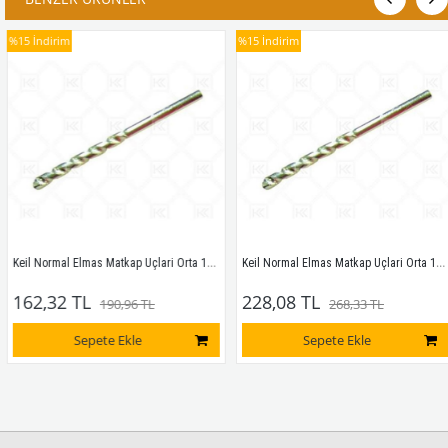
%15
İndirim
%15
İndirim
Keil Normal Elmas Matkap Uçlari Orta 12mmx200
Keil Normal Elmas Matkap Uçlari Orta 14mmx200
162,32 TL
228,08 TL
190,96 TL
268,33 TL
Sepete Ekle
Sepete Ekle