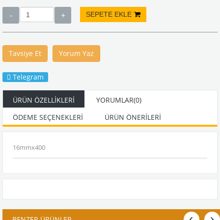
Tavsiye Et
Yorum Yaz
Telegram
ÜRÜN ÖZELLIKLERI
YORUMLAR
(0)
ÖDEME SEÇENEKLERI
ÜRÜN ÖNERILERI
16mmx400
BENZER ÜRÜNLER