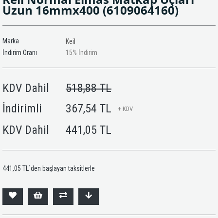
Uzun 16mmx400
(6109064160)
Marka
Keil
İndirim Oranı
15
%
İndirim
KDV Dahil
518,88 TL
İndirimli
367,54 TL
+ KDV
KDV Dahil
441,05 TL
441,05 TL
`den başlayan taksitlerle