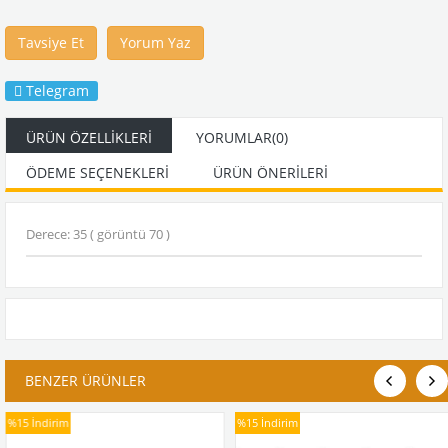
Tavsiye Et
Yorum Yaz
Telegram
ÜRÜN ÖZELLIKLERI
YORUMLAR
(0)
ÖDEME SEÇENEKLERI
ÜRÜN ÖNERILERI
Derece: 35 ( görüntü 70 )
BENZER ÜRÜNLER
%15
İndirim
%15
İndirim