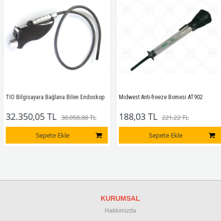
TIO Bilgisayara Bağlana Bilen Endoskop
Midwest Anti-freeze Bomesi AT902
32.350,05 TL
188,03 TL
38.058,88 TL
221,22 TL
Sepete Ekle
Sepete Ekle
KURUMSAL
Hakkımızda