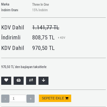
Marka
Three In One
İndirim Oranı
15
%
İndirim
KDV Dahil
1.141,77 TL
İndirimli
808,75 TL
+ KDV
KDV Dahil
970,50 TL
970,50 TL
`den başlayan taksitlerle