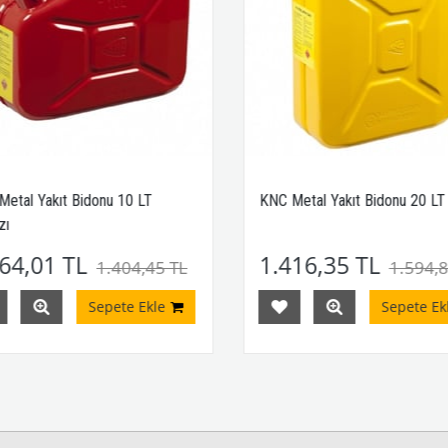
etal Yakıt Bidonu 10 LT
KNC Metal Yakıt Bidonu 20 LT 
ı
64,01 TL
1.416,35 TL
1.404,45 TL
1.594,8
Sepete Ekle
Sepete Ekl