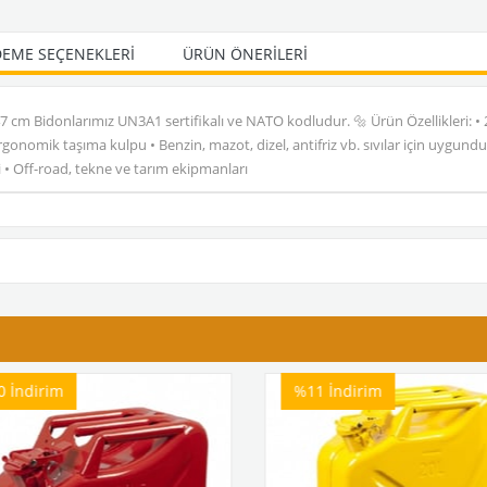
EME SEÇENEKLERI
ÜRÜN ÖNERILERI
x47 cm Bidonlarımız UN3A1 sertifikalı ve NATO kodludur. 🔩 Ürün Özellikleri: •
onomik taşıma kulpu • Benzin, mazot, dizel, antifriz vb. sıvılar için uygundur 
 • Off-road, tekne ve tarım ekipmanları
0
İndirim
%11
İndirim