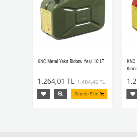
l 5 LT
KNC Metal Yakıt Bidonu Yeşil 10 LT
KNC M
Kırmız
1.264,01 TL
1.2
TL
1.404,45 TL
Ekle
Sepete Ekle