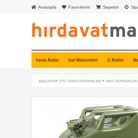
Anasayfa
Favorilerim
Sepetim
Sipa
Havalı Aletler
Sarf Malzemeleri
El Aletleri
Ma
>
>
ANASAYFA
OTO SERVIS EKIPMANLARI
YAKIT EKIPMANLARI