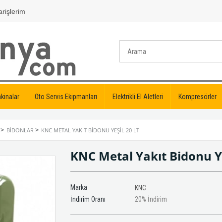
rişlerim
kinalar
Oto Servis Ekipmanları
Elektrikli El Aletleri
Kompresörler
>
>
BIDONLAR
KNC METAL YAKIT BIDONU YEŞIL 20 LT
KNC Metal Yakıt Bidonu Y
Marka
KNC
İndirim Oranı
20
%
İndirim