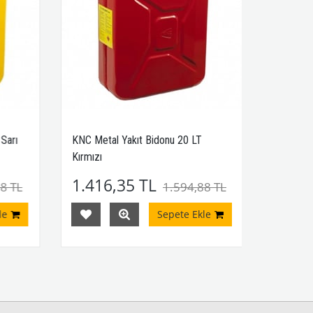
Sarı
KNC Metal Yakıt Bidonu 20 LT
Kırmızı
1.416,35 TL
8 TL
1.594,88 TL
e
Sepete Ekle