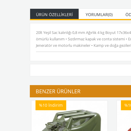
ÜRÜN ÖZELLIKLERI
YORUMLAR
(0)
ÖD
20lt Yeşil Sac kalınlığı 0,8 mm Ağırlık 4 kg Boyut 17x36
ömürlü kullanım • Sızdırmaz kapak ve conta sistemi • Erg
Jeneratör ve motorlu makineler • Kamp ve doğa gezileri
BENZER ÜRÜNLER
%10
İndirim
%1