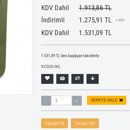
KDV Dahil
1.913,86 TL
İndirimli
1.275,91 TL
+ KDV
KDV Dahil
1.531,09 TL
1.531,09 TL
`den başlayan taksitlerle
KC020-8G
Tavsiye Et
Yorum Yaz