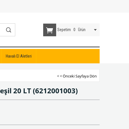
Sepetim
0
Ürün
Havalı El Aletleri
< < Önceki Sayfaya Dön
eşil 20 LT
(6212001003)