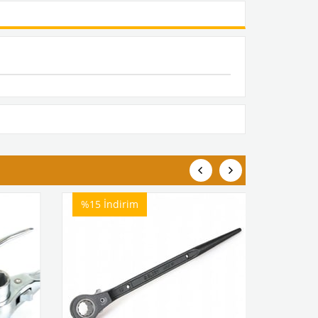
%15
İndirim