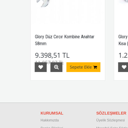
m HL2626
Glory Düz Cırcır Kombine Anahtar
Glory
58mm
Kısa 
9.398,51 TL
1.2
,51 TL
11.057,07 TL
Ekle
Sepete Ekle
KURUMSAL
SÖZLEŞMELER
Hakkımızda
Üyelik Sözleşmesi