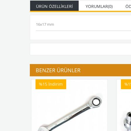
ÜRÜN ÖZELLIKLERI
YORUMLAR
(0)
ÖD
16x17 mm
BENZER ÜRÜNLER
%15
İndirim
%1