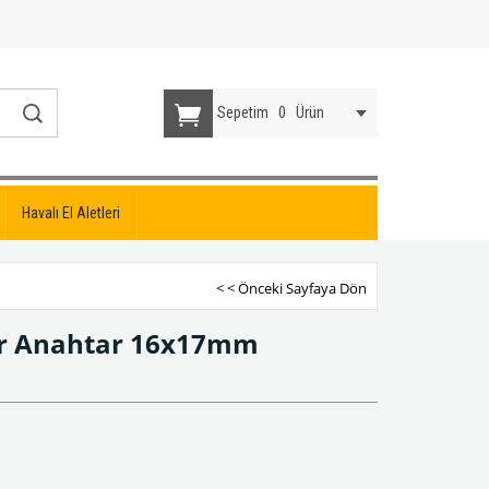
Sepetim
0
Ürün
Havalı El Aletleri
< < Önceki Sayfaya Dön
rcır Anahtar 16x17mm