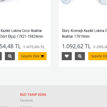
 Kazıklı Lokma Cırcır Anahtar
Glory Kromajlı Kazıklı Lokma Cı
(Dört Ölçü) 17X21-19X24mm
Anahtar 17X19mm
54,48 TL
1.092,62 TL
1.475,86 TL
1.285,4
Sepete Ekle
Sepete Ekl
BIZI TAKIP EDIN
Facebook