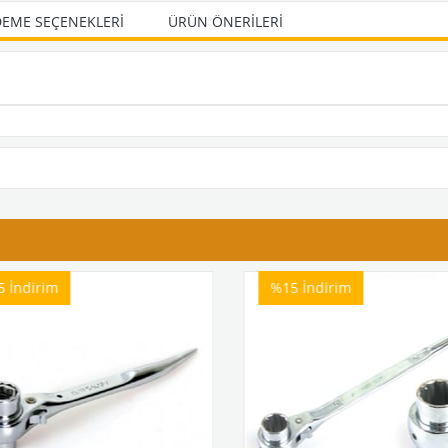
EME SEÇENEKLERI
ÜRÜN ÖNERILERI
5
İndirim
%15
İndirim