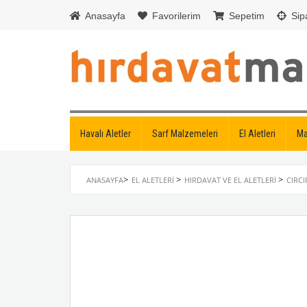
Anasayfa
Favorilerim
Sepetim
Sipa
Havalı Aletler
Sarf Malzemeleri
El Aletleri
Ma
>
>
>
ANASAYFA
EL ALETLERI
HIRDAVAT VE EL ALETLERI
CIRC