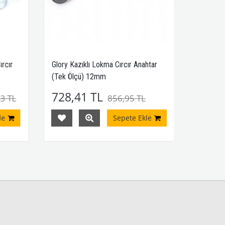
rcır
Glory Kazıklı Lokma Cırcır Anahtar
(Tek Ölçü) 12mm
728,41 TL
3 TL
856,95 TL
e
Sepete Ekle