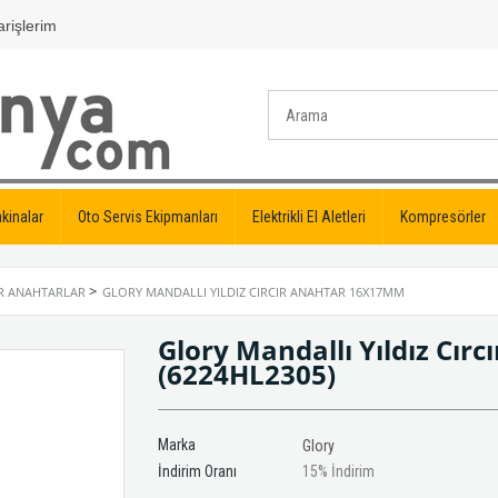
rişlerim
kinalar
Oto Servis Ekipmanları
Elektrikli El Aletleri
Kompresörler
>
IR ANAHTARLAR
GLORY MANDALLI YILDIZ CIRCIR ANAHTAR 16X17MM
Glory Mandallı Yıldız Cı
(6224HL2305)
Marka
Glory
İndirim Oranı
15
%
İndirim