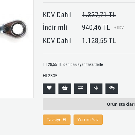
KDV Dahil
1.327,71 TL
İndirimli
940,46 TL
+ KDV
KDV Dahil
1.128,55 TL
1.128,55 TL
`den başlayan taksitlerle
HL2305
Ürün stoklar
Tavsiye Et
Yorum Yaz