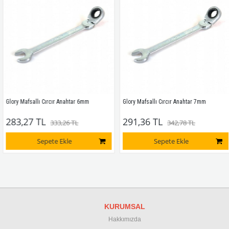
Glory Mafsallı Cırcır Anahtar 6mm
Glory Mafsallı Cırcır Anahtar 7mm
283,27 TL
291,36 TL
333,26 TL
342,78 TL
Sepete Ekle
Sepete Ekle
KURUMSAL
Hakkımızda