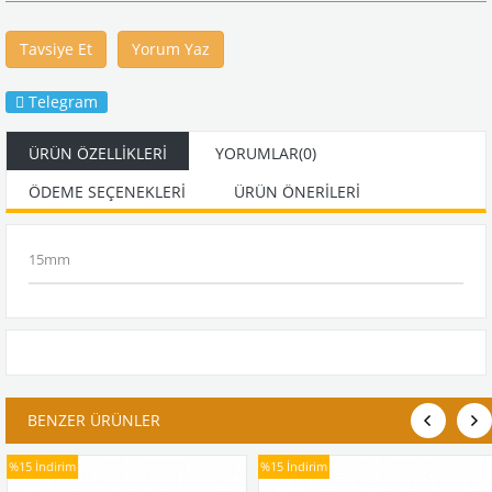
Tavsiye Et
Yorum Yaz
Telegram
ÜRÜN ÖZELLIKLERI
YORUMLAR
(0)
ÖDEME SEÇENEKLERI
ÜRÜN ÖNERILERI
15mm
BENZER ÜRÜNLER
%15
İndirim
%15
İndirim