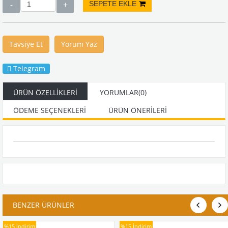
Tavsiye Et
Yorum Yaz
Telegram
ÜRÜN ÖZELLIKLERI
YORUMLAR
(0)
ÖDEME SEÇENEKLERI
ÜRÜN ÖNERILERI
BENZER ÜRÜNLER
%15
İndirim
%15
İndirim