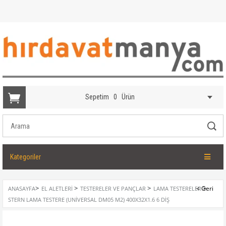
Sepetim
0
Ürün
Kategoriler
>
>
>
>
ANASAYFA
EL ALETLERI
TESTERELER VE PANÇLAR
LAMA TESTERELER
STERN LAMA TESTERE (UNIVERSAL DM05 M2) 400X32X1.6 6 DIŞ