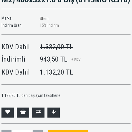
Marka
Stern
İndirim Oranı
15
%
İndirim
KDV Dahil
1.332,00 TL
İndirimli
943,50 TL
+ KDV
KDV Dahil
1.132,20 TL
1.132,20 TL
`den başlayan taksitlerle