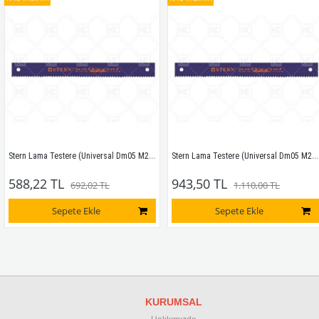
Stern Lama Testere (Universal Dm05 M2) 350x30x1.5 6 Diş
Stern Lama Testere (Universal Dm05 M2) 400x32x1.6 8 Diş
588,22 TL
943,50 TL
692,02 TL
1.110,00 TL
Sepete Ekle
Sepete Ekle
KURUMSAL