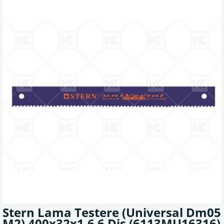
Stern Lama Testere (Universal Dm05
M2) 400x32x1.6 6 Diş
(6113MU16316)