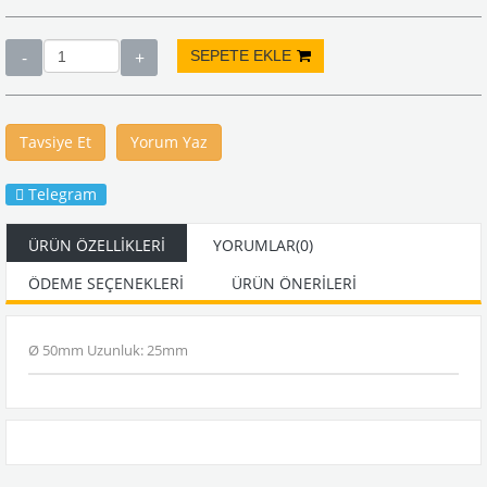
Tavsiye Et
Yorum Yaz
Telegram
ÜRÜN ÖZELLIKLERI
YORUMLAR
(0)
ÖDEME SEÇENEKLERI
ÜRÜN ÖNERILERI
Ø 50mm Uzunluk: 25mm