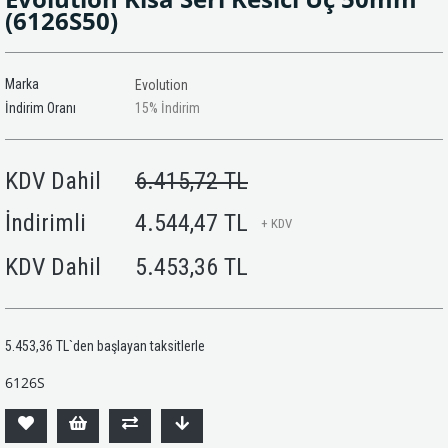
(6126S50)
Marka
Evolution
İndirim Oranı
15
%
İndirim
KDV Dahil
6.415,72 TL
İndirimli
4.544,47 TL
+ KDV
KDV Dahil
5.453,36 TL
5.453,36 TL
`den başlayan taksitlerle
6126S