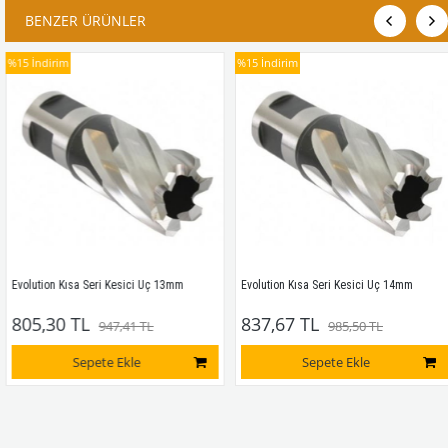
BENZER ÜRÜNLER
%15
İndirim
%15
İndirim
Evolution Kısa Seri Kesici Uç 13mm
Evolution Kısa Seri Kesici Uç 14mm
805,30 TL
837,67 TL
947,41 TL
985,50 TL
Sepete Ekle
Sepete Ekle