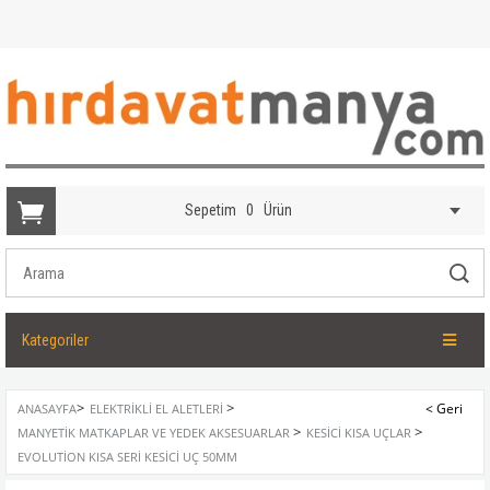
Sepetim
0
Ürün
Kategoriler
>
>
ANASAYFA
ELEKTRIKLI EL ALETLERI
>
>
MANYETIK MATKAPLAR VE YEDEK AKSESUARLAR
KESICI KISA UÇLAR
EVOLUTION KISA SERI KESICI UÇ 50MM