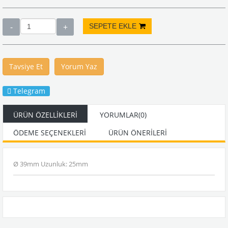
Tavsiye Et
Yorum Yaz
Telegram
ÜRÜN ÖZELLIKLERI
YORUMLAR
(0)
ÖDEME SEÇENEKLERI
ÜRÜN ÖNERILERI
Ø 39mm Uzunluk: 25mm