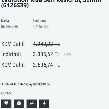
(6126S39)
Marka
Evolution
İndirim Oranı
15
%
İndirim
KDV Dahil
4.243,22 TL
İndirimli
3.005,62 TL
+ KDV
KDV Dahil
3.606,74 TL
3.606,74 TL
`den başlayan taksitlerle
6126S