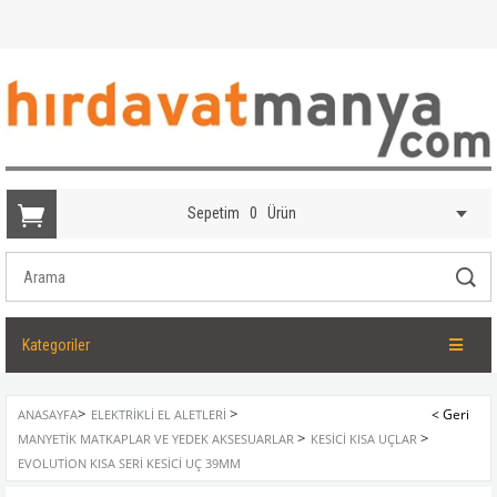
Sepetim
0
Ürün
Kategoriler
>
>
ANASAYFA
ELEKTRIKLI EL ALETLERI
>
>
MANYETIK MATKAPLAR VE YEDEK AKSESUARLAR
KESICI KISA UÇLAR
EVOLUTION KISA SERI KESICI UÇ 39MM