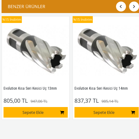
BENZER ÜRÜNLER
15
İndirim
%15
İndirim
volution Kısa Seri Kesici Uç 13mm
Evolution Kısa Seri Kesici Uç 14mm
805,00 TL
837,37 TL
947,06 TL
985,14 TL
Sepete Ekle
Sepete Ekle