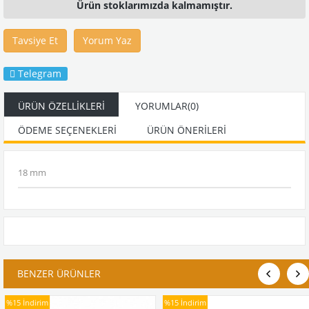
Ürün stoklarımızda kalmamıştır.
Tavsiye Et
Yorum Yaz
Telegram
ÜRÜN ÖZELLIKLERI
YORUMLAR
(0)
ÖDEME SEÇENEKLERI
ÜRÜN ÖNERILERI
18 mm
BENZER ÜRÜNLER
%15
İndirim
%15
İndirim