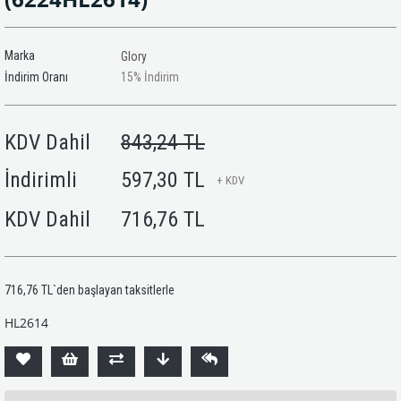
Marka
Glory
İndirim Oranı
15
%
İndirim
KDV Dahil
843,24 TL
İndirimli
597,30 TL
+ KDV
KDV Dahil
716,76 TL
716,76 TL
`den başlayan taksitlerle
HL2614