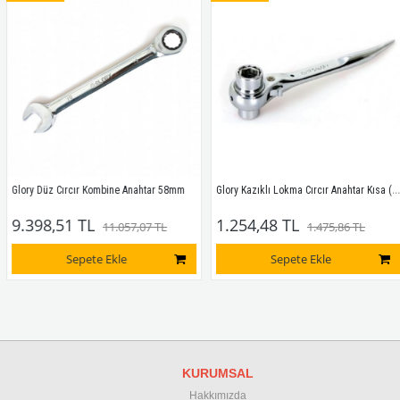
Glory Kazıklı Lokma Cırcır Anahtar Kısa (Dört Ölçü) 17X21-19X24mm
Glory Düz Cırcır Kombine Anahtar 58mm
9.398,51 TL
1.254,48 TL
11.057,07 TL
1.475,86 TL
Sepete Ekle
Sepete Ekle
KURUMSAL
Hakkımızda