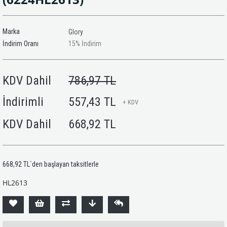
Marka
Glory
İndirim Oranı
15
%
İndirim
KDV Dahil
786,97 TL
İndirimli
557,43 TL
+ KDV
KDV Dahil
668,92 TL
668,92 TL
`den başlayan taksitlerle
HL2613