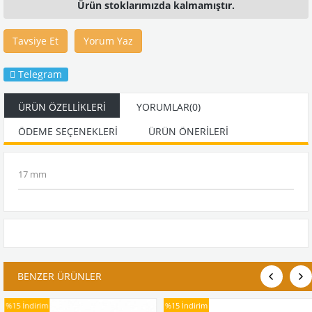
Ürün stoklarımızda kalmamıştır.
Tavsiye Et
Yorum Yaz
Telegram
ÜRÜN ÖZELLIKLERI
YORUMLAR
(0)
ÖDEME SEÇENEKLERI
ÜRÜN ÖNERILERI
17 mm
BENZER ÜRÜNLER
%15
İndirim
%15
İndirim