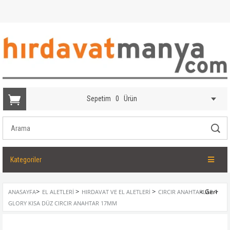
Sepetim
0
Ürün
Kategoriler
>
>
>
>
ANASAYFA
EL ALETLERI
HIRDAVAT VE EL ALETLERI
CIRCIR ANAHTARLAR
GLORY KISA DÜZ CIRCIR ANAHTAR 17MM