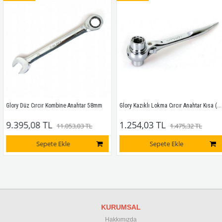
Glory Kazıklı Lokma Cırcır Anahtar Kısa (Dört Ölçü) 17X21-19X24mm
Glory Düz Cırcır Kombine Anahtar 58mm
9.395,08 TL
1.254,03 TL
11.053,03 TL
1.475,32 TL
Sepete Ekle
Sepete Ekle
KURUMSAL
Hakkımızda