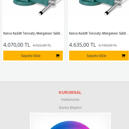
Kanca Kadett Tesisatçı Mengenesi Sabit 115mm
Kanca Kadett Tesisatçı Mengenesi Sabit 125mm
4.070,00 TL
4.635,00 TL
4.522,00 TL
5.150,00 TL
Sepete Ekle
Sepete Ekle
KURUMSAL
Hakkımızda
Banka Bilgileri