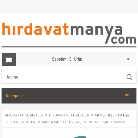
Sepetim
0
Ürün
Kategoriler
>
>
>
>
ANASAYFA
EL ALETLERI
HIRDAVAT VE EL ALETLERI
MENGENELER
>
TESISATÇI MENGENE
KANCA KADETT TESISATÇI MENGENESI SABIT 200MM