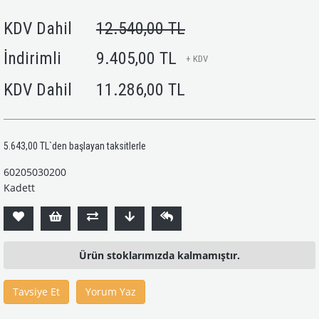
KDV Dahil
12.540,00 TL
İndirimli
9.405,00 TL
+ KDV
KDV Dahil
11.286,00 TL
5.643,00 TL
`den başlayan taksitlerle
60205030200
Kadett
Ürün stoklarımızda kalmamıştır.
Tavsiye Et
Yorum Yaz