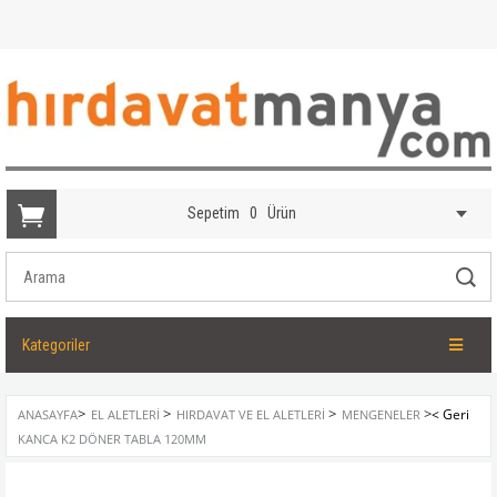
Sepetim
0
Ürün
Kategoriler
>
>
>
>
ANASAYFA
EL ALETLERI
HIRDAVAT VE EL ALETLERI
MENGENELER
KANCA K2 DÖNER TABLA 120MM