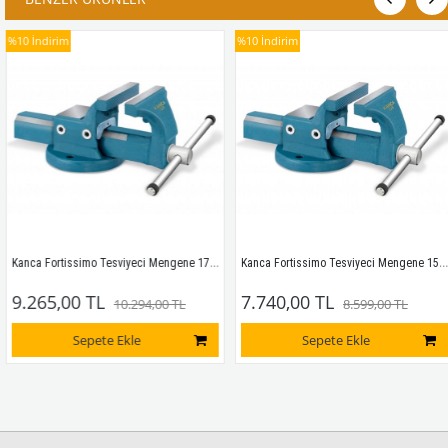
%10
İndirim
%10
İndirim
Kanca Fortissimo Tesviyeci Mengene 175mm
Kanca Fortissimo Tesviyeci Mengene 150mm
9.265,00 TL
7.740,00 TL
10.294,00 TL
8.599,00 TL
Sepete Ekle
Sepete Ekle