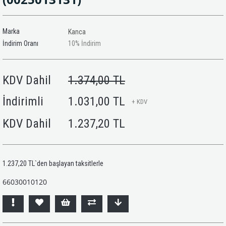
Marka
Kanca
İndirim Oranı
10
%
İndirim
KDV Dahil
1.374,00 TL
İndirimli
1.031,00 TL
+ KDV
KDV Dahil
1.237,20 TL
1.237,20 TL
`den başlayan taksitlerle
66030010120