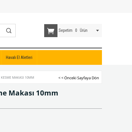
Sepetim
0
Ürün
Havalı El Aletleri
I KESME MAKASI 10MM
< < Önceki Sayfaya Dön
sme Makası 10mm