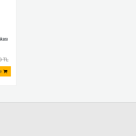
kası
0 TL
e