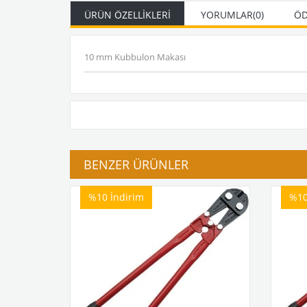
ÜRÜN ÖZELLIKLERI
YORUMLAR
(0)
ÖD
10 mm Kubbulon Makası
BENZER ÜRÜNLER
%10
İndirim
%1