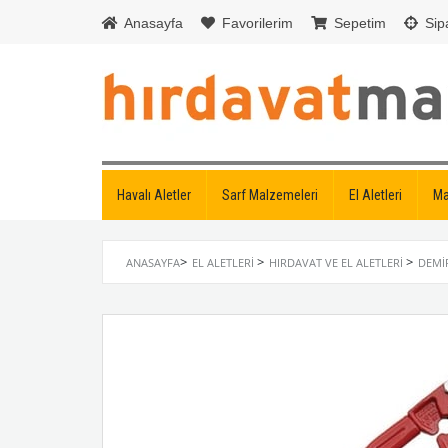
Anasayfa
Favorilerim
Sepetim
Sipa
Havalı Aletler
Sarf Malzemeleri
El Aletleri
Ma
>
>
>
ANASAYFA
EL ALETLERI
HIRDAVAT VE EL ALETLERI
DEMI