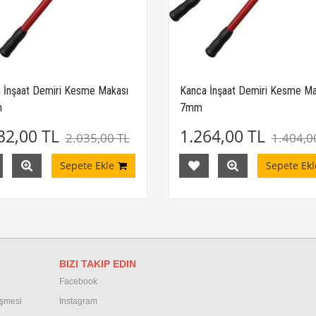
 İnşaat Demiri Kesme Makası
Kanca İnşaat Demiri Kesme Ma
m
7mm
32,00 TL
1.264,00 TL
2.035,00 TL
1.404,0
Sepete Ekle
Sepete Ekl
BIZI TAKIP EDIN
Facebook
eşmesi
Instagram