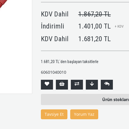
KDV Dahil
1.867,20 TL
İndirimli
1.401,00 TL
+ KDV
KDV Dahil
1.681,20 TL
1.681,20 TL
`den başlayan taksitlerle
60601040010
Ürün stoklar
Tavsiye Et
Yorum Yaz