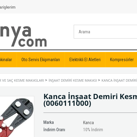
rişlerim
kinalar
Oto Servis Ekipmanları
Elektrikli El Aletleri
Kompresörler
>
>
R VE SAÇ KESME MAKASLARI
İNŞAAT DEMIRI KESME MAKASI
KANCA İNŞAAT DEMIR
Kanca İnşaat Demiri Ke
(0060111000)
Marka
Kanca
İndirim Oranı
10
%
İndirim