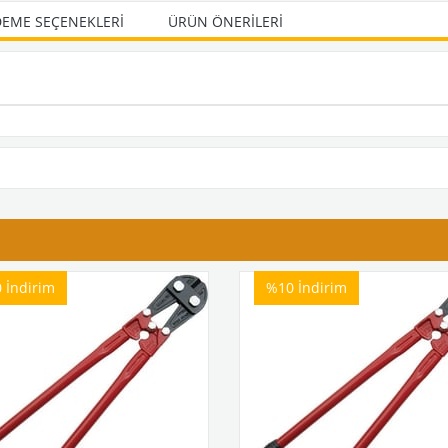
EME SEÇENEKLERI
ÜRÜN ÖNERILERI
0
İndirim
%10
İndirim