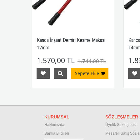
Kanca İnşaat Demiri Kesme Makası
Kanca
12mm
14m
1.570,00 TL
1.8
1.744,00 TL
Sepete Ekle
KURUMSAL
SÖZLEŞMELER
Hakkımızda
Üyelik Sözleşmesi
Banka Bilgileri
M
esafeli Satış Sözl