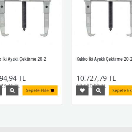
 İki Ayaklı Çektirme 20-2
Kukko İki Ayaklı Çektirme 20-2
94,94 TL
10.727,79 TL
23,46 TL
12.620,93 TL
Sepete Ekle
Sepete Ekl