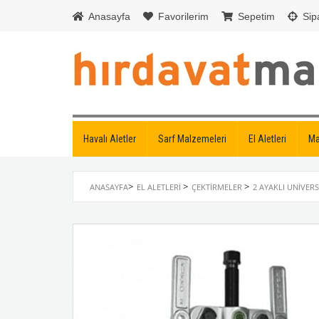
Anasayfa
Favorilerim
Sepetim
Sipa
Havalı Aletler
Sarf Malzemeleri
El Aletleri
Ma
>
>
>
ANASAYFA
EL ALETLERI
ÇEKTIRMELER
2 AYAKLI UNIVER