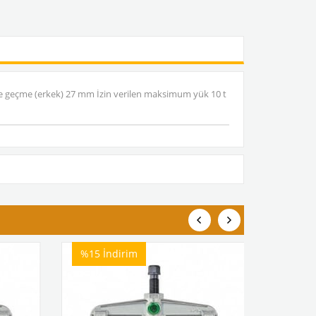
öşe geçme (erkek) 27 mm İzin verilen maksimum yük 10 t
%15
İndirim