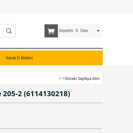
Sepetim
0
Ürün
Havalı El Aletleri
< < Önceki Sayfaya Dön
e 205-2
(6114130218)