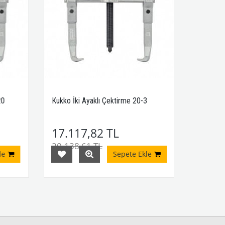
0
Kukko İki Ayaklı Çektirme 20-3
17.117,82 TL
20.138,61 TL
e
Sepete Ekle