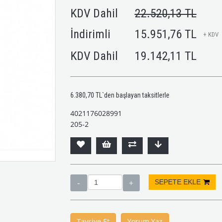
KDV Dahil
22.520,13 TL
İndirimli
15.951,76 TL
+ KDV
KDV Dahil
19.142,11 TL
6.380,70 TL
`den başlayan taksitlerle
4021176028991
205-2
Tavsiye Et
Yorum Yaz