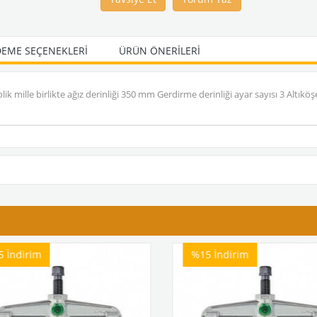
EME SEÇENEKLERI
ÜRÜN ÖNERILERI
 mille birlikte ağız derinliği 350 mm Gerdirme derinliği ayar sayısı 3 Altık
5
İndirim
%15
İndirim