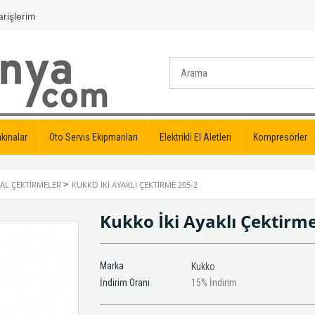
rişlerim
kinalar
Oto Servis Ekipmanları
Elektrikli El Aletleri
Kompresörler
>
SAL ÇEKTIRMELER
KUKKO İKI AYAKLI ÇEKTIRME 205-2
Kukko İki Ayaklı Çektirm
Marka
Kukko
İndirim Oranı
15
%
İndirim