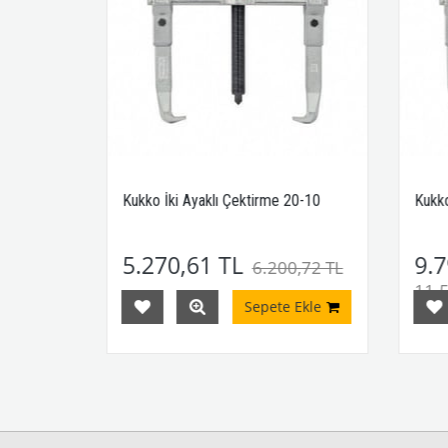
0-1
Kukko İki Ayaklı Çektirme 20-10
Kukko
5.270,61 TL
9.7
,73 TL
6.200,72 TL
11.5
Ekle
Sepete Ekle