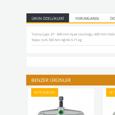
ÜRÜN ÖZELLIKLERI
YORUMLAR
(0)
ÖD
Tutma Çapı: 37 - 400 mm Ayak Uzunluğu: 400 mm Hidrolik
Maks. tork 300 Nm Ağırlık 6.71 kg
BENZER ÜRÜNLER
%15
İndirim
%1