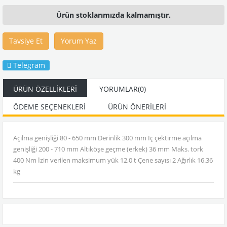
Ürün stoklarımızda kalmamıştır.
Tavsiye Et
Yorum Yaz
Telegram
ÜRÜN ÖZELLIKLERI
YORUMLAR
(0)
ÖDEME SEÇENEKLERI
ÜRÜN ÖNERILERI
Açılma genişliği 80 - 650 mm Derinlik 300 mm İç çektirme açılma
genişliği 200 - 710 mm Altıköşe geçme (erkek) 36 mm Maks. tork
400 Nm İzin verilen maksimum yük 12,0 t Çene sayısı 2 Ağırlık 16.36
kg