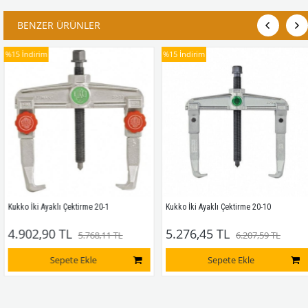
BENZER ÜRÜNLER
%15
İndirim
%15
İndirim
Kukko İki Ayaklı Çektirme 20-1 
Kukko İki Ayaklı Çektirme 20-10
4.902,90 TL
5.276,45 TL
5.768,11 TL
6.207,59 TL
Sepete Ekle
Sepete Ekle