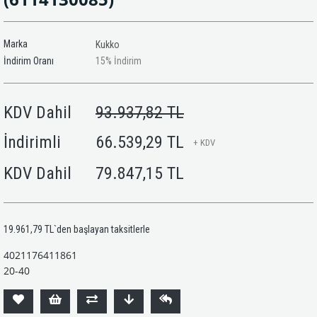
Marka
Kukko
İndirim Oranı
15
%
İndirim
KDV Dahil
93.937,82 TL
İndirimli
66.539,29 TL
+ KDV
KDV Dahil
79.847,15 TL
19.961,79 TL
`den başlayan taksitlerle
4021176411861
20-40