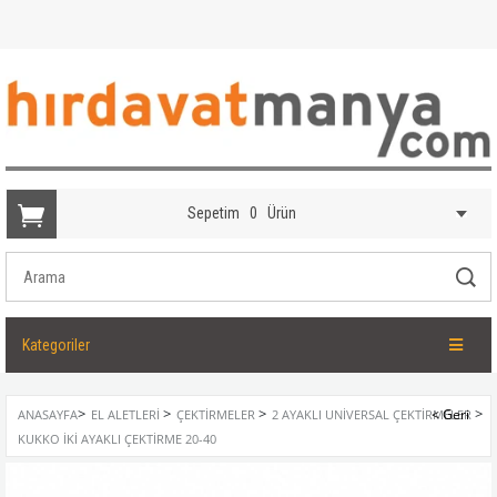
Sepetim
0
Ürün
Kategoriler
>
>
>
>
ANASAYFA
EL ALETLERI
ÇEKTIRMELER
2 AYAKLI UNIVERSAL ÇEKTIRMELER
KUKKO İKI AYAKLI ÇEKTIRME 20-40