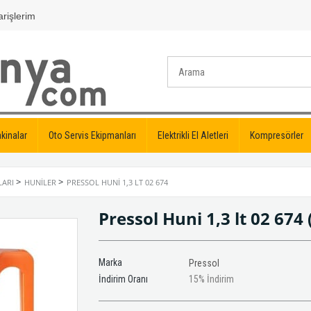
rişlerim
kinalar
Oto Servis Ekipmanları
Elektrikli El Aletleri
Kompresörler
>
>
LARI
HUNILER
PRESSOL HUNI 1,3 LT 02 674
Pressol Huni 1,3 lt 02 674
Marka
Pressol
İndirim Oranı
15
%
İndirim