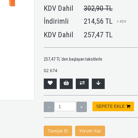
KDV Dahil
302,90 TL
İndirimli
214,56 TL
+ KDV
KDV Dahil
257,47 TL
257,47 TL
`den başlayan taksitlerle
02 674
Tavsiye Et
Yorum Yaz