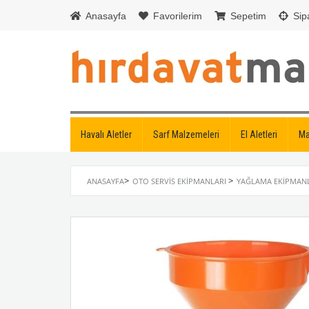
Anasayfa
Favorilerim
Sepetim
Sipa
Havalı Aletler
Sarf Malzemeleri
El Aletleri
Ma
>
>
ANASAYFA
OTO SERVIS EKIPMANLARI
YAĞLAMA EKIPMAN