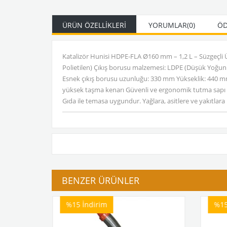
ÜRÜN ÖZELLIKLERI
YORUMLAR
(0)
ÖD
Katalizör Hunisi HDPE-FLA Ø160 mm – 1,2 L – Süzgeçli 
Polietilen) Çıkış borusu malzemesi: LDPE (Düşük Yoğunl
Esnek çıkış borusu uzunluğu: 330 mm Yükseklik: 440 mm T
yüksek taşma kenarı Güvenli ve ergonomik tutma sapı Ç
Gıda ile temasa uygundur. Yağlara, asitlere ve yakıtlara k
BENZER ÜRÜNLER
%15
İndirim
%1