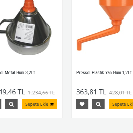
ol Metal Huni 3,2Lt
Pressol Plastik Yan Huni 1,2Lt
49,46 TL
363,81 TL
1.234,66 TL
428,01 TL
Sepete Ekle
Sepete Ekl