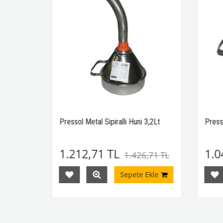
Pressol Metal Sipiralli Huni 3,2Lt
Press
1.212,71 TL
1.0
1 TL
1.426,71 TL
Ekle
Sepete Ekle