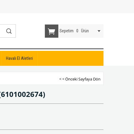
Sepetim
0
Ürün
Havalı El Aletleri
< < Önceki Sayfaya Dön
(6101002674)