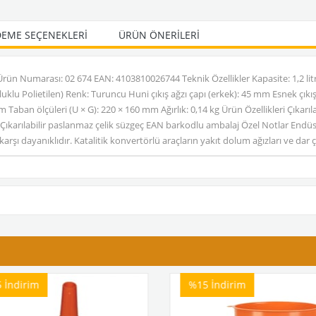
EME SEÇENEKLERI
ÜRÜN ÖNERILERI
Ürün Numarası: 02 674 EAN: 4103810026744 Teknik Özellikler Kapasite: 1,2 l
uklu Polietilen) Renk: Turuncu Huni çıkış ağzı çapı (erkek): 45 mm Esnek çık
aban ölçüleri (U × G): 220 × 160 mm Ağırlık: 0,14 kg Ürün Özellikleri Çıkarıl
ıkarılabilir paslanmaz çelik süzgeç EAN barkodlu ambalaj Özel Notlar Endüst
arşı dayanıklıdır. Katalitik konvertörlü araçların yakıt dolum ağızları ve dar ç
5
İndirim
%15
İndirim